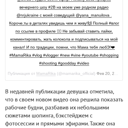
вечернего шоу #2B на моем уже родном радио
@nrjukraine с моей соведущей @yana_manuilova .
Короче,ты в деталях увидишь чем я живу!🙌 Полный #влог
по ссылке в профиле 👆🏿 Не забывай ставить лайки,
комментировать, жать колокола и подписываться на мой
канал! И по традиции, помни, что Мама тебя любЭ!❤️
#MamaRika #vlog #vlogger #new #vine #youtube #shopping
#shooting #goodday #video
Публикация от
MamaRika
(@mamarika_official)
Фев 20, 2018 в 7:36 PST
В недавней публикации девушка отметила,
что в своем новом видео она решила показать
рабочие будни, разбавив их небольшими
сюжетами шопинга, бэкстейджем с
фотосессии и прямыми эфирами. Также она