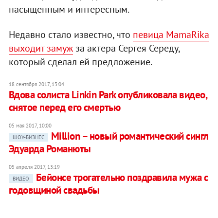
насыщенным и интересным.
Недавно стало известно, что
певица MamaRika
выходит замуж
за актера Сергея Середу,
который сделал ей предложение.
18 сентября 2017, 13:04
Вдова солиста Linkin Park опубликовала видео,
снятое перед его смертью
05 мая 2017, 10:00
​Million – новый романтический сингл
ШОУ-БИЗНЕС
Эдуарда Романюты
05 апреля 2017, 13:19
Бейонсе трогательно поздравила мужа с
ВИДЕО
годовщиной свадьбы