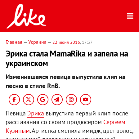
Главная
—
Украина
—
22 июня 2016
, 17:37
Эрика стала MamaRika и запела на
украинском
Изменившаяся певица выпустила клип на
песню в стиле RnB.
Певица
Эрика
выпустила первый клип после
расставания со своим продюсером
Сергеем
Кузиным
. Артистка сменила имидж, цвет волос,