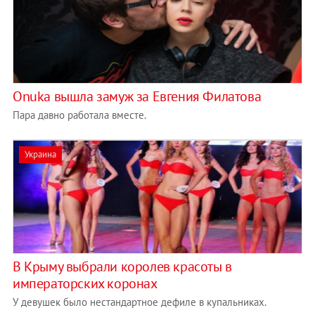
Onuka вышла замуж за Евгения Филатова
Пара давно работала вместе.
Украина
В Крыму выбрали королев красоты в
императорских коронах
У девушек было нестандартное дефиле в купальниках.