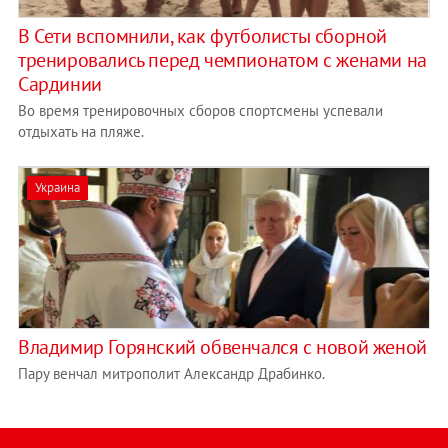
В Сети вспомнили, как футболисты сборной
тренировались перед чемпионатом с женами на
Сардинии
Во время тренировочных сборов спортсмены успевали
отдыхать на пляже.
Украина
Владимир Горянский обвенчался с новой женой
Пару венчал митрополит Александр Драбинко.