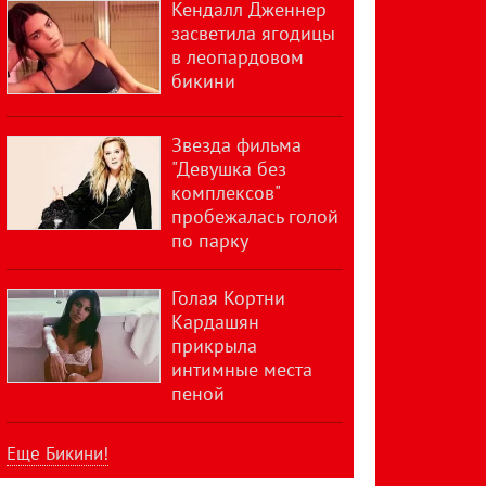
Кендалл Дженнер
засветила ягодицы
в леопардовом
бикини
Звезда фильма
"Девушка без
комплексов"
пробежалась голой
по парку
Голая Кортни
Кардашян
прикрыла
интимные места
пеной
Еще Бикини!