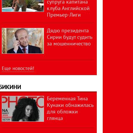
супруга капитана
клуба Английской
Премьер-Лиги
Дядю президента
Сирии будут судить
за мошенничество
Еще новостей!
БИКИНИ
Беременная Тина
Кунаки обнажилась
для обложки
глянца