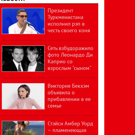
Президент
Туркменистана
исполнил рэп в
честь своего коня
Сеть взбудоражило
фото Леонардо Ди
Каприо со
взрослым "сыном"
Виктория Бекхэм
объявила о
прибавлении в ее
семье
Стэйси Амбер Уорд
– пламенеющая