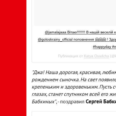
@jamalajaaa Вітаю!!!!!!!! В нашій веселій
@goloskrainy_official поповнення 🤗🤗🤗 ! Здо
#happyday #ne
Публикация от
Katya Osadcha
(@k
"Джа! Наша дорогая, красивая, любим
рождением сыночка. На свет появилс
крепеньким и здоровеньким. Пусть сч
глазах, станет спутником всей его 
Сергей Бабк
Бабкиных"
, - поздравил