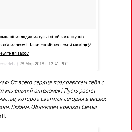
 компанії молодих матусь і дітей залаштунків
ров‘я малюку і тільки спокійних ночей мамі ❤️🎈
wlife #itisaboy
osadcha)
28 Мар 2018 в 12:41 PDT
ая! От всего сердца поздравляем тебя с
я маленький ангелочек! Пусть растет
астье, которое светится сегодня в ваших
жизни. Любим. Обнимаем крепко! Семья
ин
.