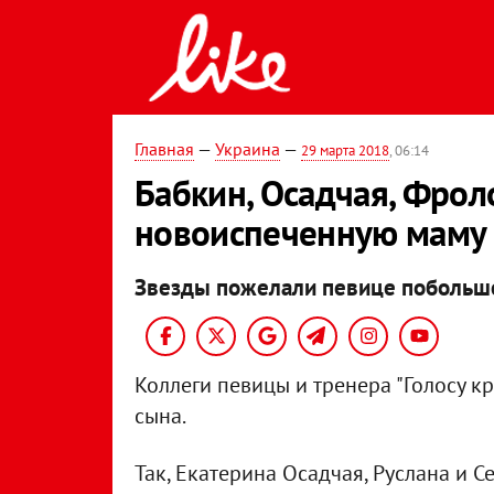
Главная
—
Украина
—
29 марта 2018
, 06:14
Бабкин, Осадчая, Фрол
новоиспеченную маму
Звезды пожелали певице побольш
Коллеги певицы и тренера "Голосу 
сына.
Так, Екатерина Осадчая, Руслана и С