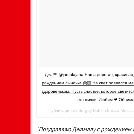
Джа!!!! @jamalajaaa Наша дорогая, красивая
рождением сыночка 👼🏻 На свет появился ма
здоровеньким. Пусть счастье, которое светитс
его жизни. Любим ❤ Обнима
Публикация от
Sergey Babkin.5nizza.Musici
"Поздравляю Джамалу с рождением сы