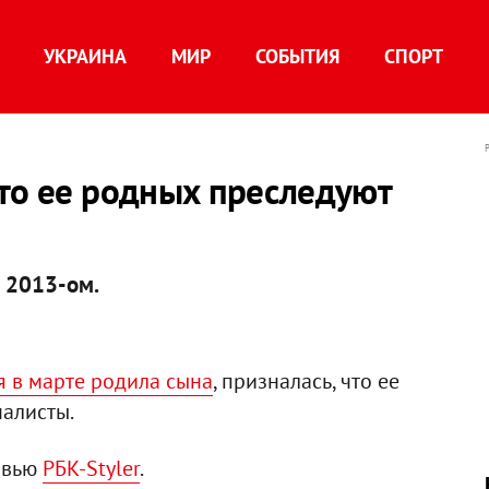
УКРАИНА
МИР
СОБЫТИЯ
СПОРТ
что ее родных преследуют
 2013-ом.
я в марте родила сына
, призналась, что ее
алисты.
ервью
РБК-Styler
.