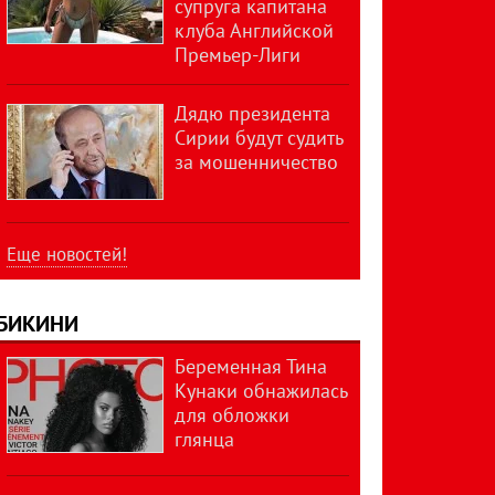
супруга капитана
клуба Английской
Премьер-Лиги
Дядю президента
Сирии будут судить
за мошенничество
Еще новостей!
БИКИНИ
Беременная Тина
Кунаки обнажилась
для обложки
глянца