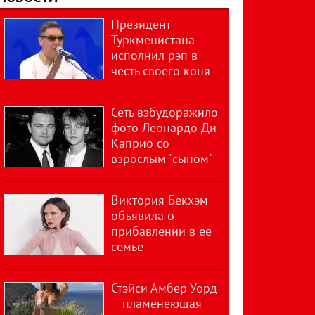
Президент
Туркменистана
исполнил рэп в
честь своего коня
Сеть взбудоражило
фото Леонардо Ди
Каприо со
взрослым "сыном"
Виктория Бекхэм
объявила о
прибавлении в ее
семье
Стэйси Амбер Уорд
– пламенеющая