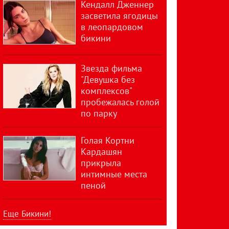
Кендалл Дженнер
засветила ягодицы
в леопардовом
бикини
Звезда фильма
"Девушка без
комплексов"
пробежалась голой
по парку
Голая Кортни
Кардашян
прикрыла
интимные места
пеной
Еще Бикини!