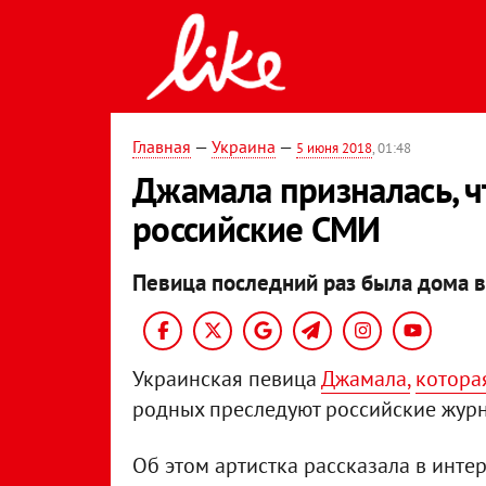
Главная
—
Украина
—
5 июня 2018
, 01:48
Джамала призналась, 
российские СМИ
Певица последний раз была дома в
Украинская певица
Джамала,
котора
родных преследуют российские журн
Об этом артистка рассказала в инт