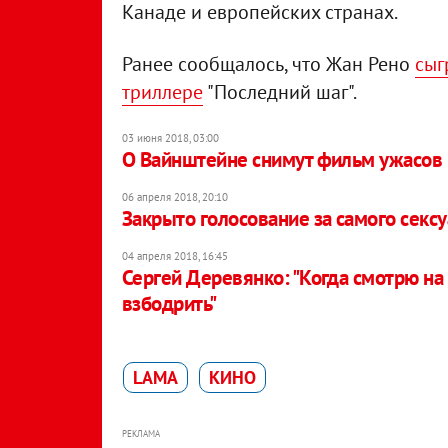
Канаде и европейских странах.
Ранее сообщалось, что Жан Рено
сыг
триллере
"Последний шаг".
03 июня 2018, 03:00
О Вайнштейне снимут фильм ужасов
06 апреля 2018, 20:10
Закрыто голосование за самого сексу
04 апреля 2018, 16:45
Сергей Деревянко: "Когда смотрю на 
взбодрить"
LAMA
КИНО
РЕКЛАМА