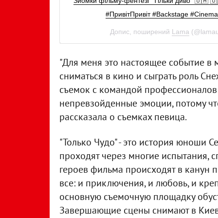
Зйомки фільму-фентезі "Тільки диво" 🇺🇦 
#ПривітПривіт #Backstage #Cinema
Допис, поширений
Lama
(@lamau
"Для меня это настоящее событие в 
сниматься в кино и сыграть роль С
съемок с командой профессионалов 
непревзойденные эмоции, потому что 
рассказала о съемках певица.
"Только Чудо" - это история юноши С
проходят через многие испытания, с
героев фильма происходят в канун п
все: и приключения, и любовь, и кре
основную съемочную площадку обустр
Завершающие сцены снимают в Киеве