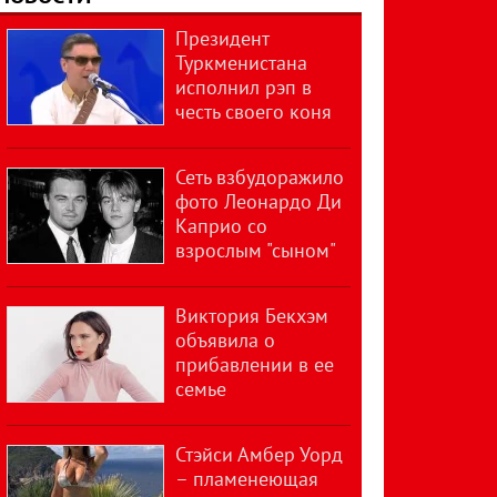
Президент
Туркменистана
исполнил рэп в
честь своего коня
Сеть взбудоражило
фото Леонардо Ди
Каприо со
взрослым "сыном"
Виктория Бекхэм
объявила о
прибавлении в ее
семье
Стэйси Амбер Уорд
– пламенеющая