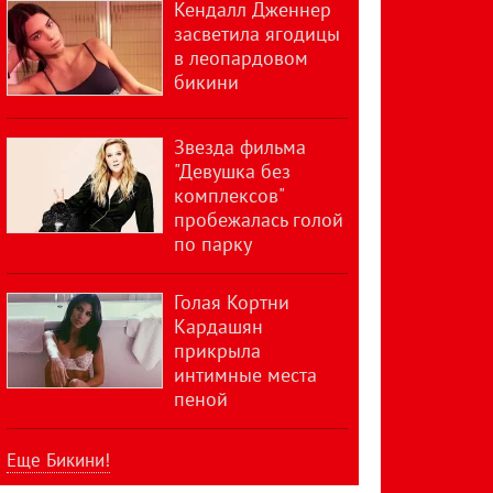
Кендалл Дженнер
засветила ягодицы
в леопардовом
бикини
Звезда фильма
"Девушка без
комплексов"
пробежалась голой
по парку
Голая Кортни
Кардашян
прикрыла
интимные места
пеной
Еще Бикини!