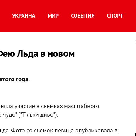
УКРАИНА
МИР
СОБЫТИЯ
СПОРТ
Фею Льда в новом
того года.
иняла участие в съемках масштабного
чудо" ("Тільки диво").
ьда. Фото со съемок певица опубликовала в