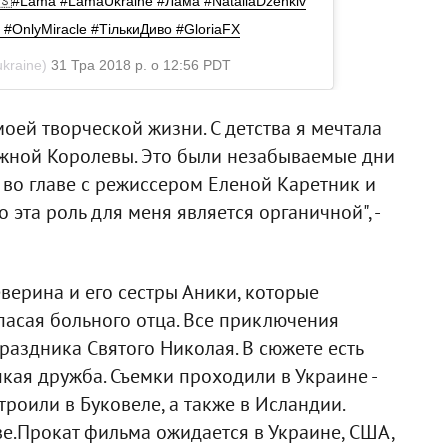
🇺🇸#Lama #LamaUkraine #Лама #NataliaDzenkiv
 #OnlyMiracle #ТількиДиво #GloriaFX
kraine)
31 Тра 2018 р. о 12:56 PDT
моей творческой жизни. С детства я мечтала
нежной Королевы. Это были незабываемые дни
во главе с режиссером Еленой Каретник и
эта роль для меня является органичной", -
еверина и его сестры Аники, которые
пасая больного отца. Все приключения
раздника Святого Николая. В сюжете есть
пкая дружба. Съемки проходили в Украине -
оили в Буковеле, а также в Исландии.
.Прокат фильма ожидается в Украине, США,