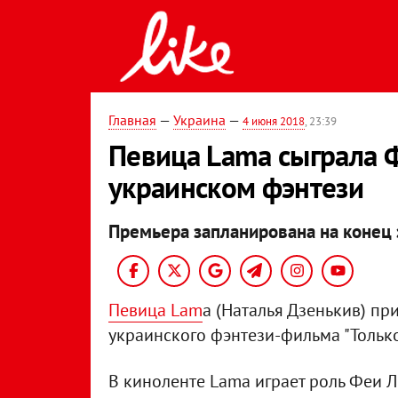
Главная
—
Украина
—
4 июня 2018
, 23:39
Певица Lama сыграла 
украинском фэнтези
Премьера запланирована на конец э
Певица Lam
a (Наталья Дзенькив) пр
украинского фэнтези-фильма "Только 
В киноленте Lama играет роль Феи Л