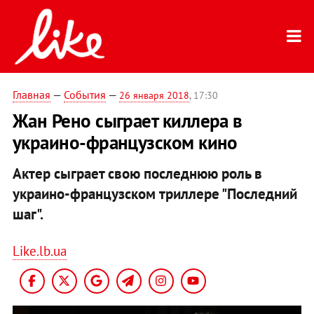
Главная
—
События
—
26 января 2018
, 17:30
Жан Рено сыграет киллера в
украино-французском кино
Актер сыграет свою последнюю роль в
украино-французском триллере "Последний
шаг".
Like.lb.ua