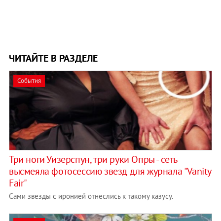
ЧИТАЙТЕ В РАЗДЕЛЕ
События
Три ноги Уизерспун, три руки Опры - сеть
высмеяла фотосессию звезд для журнала "Vanity
Fair"
Сами звезды с иронией отнеслись к такому казусу.