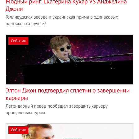
Модный ринг: Екатерина Кухар VS Анджелина
Джоли
Голливудская звезда и украинская прима в одинаковых
платьях: кто лучше?
События
Элтон Джон подтвердил сплетни о завершении
карьеры
Легендарный певец пообещал завершить карьеру
прощальным туром.
События