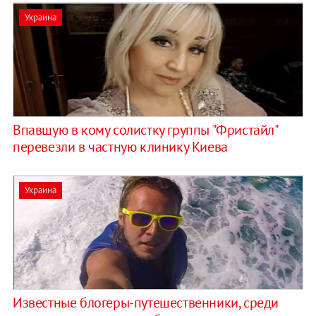
Украина
Впавшую в кому солистку группы "Фристайл"
перевезли в частную клинику Киева
Украина
Известные блогеры-путешественники, среди