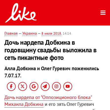
Главная
—
Украина
—
8 июля 2018
, 14:14
Дочь нардепа Добкина в
годовщину свадьбы выложила в
сеть пикантные фото
Алла Добкина и Олег Гуревич поженились
7.07.17.
Дочь нардепа от "Оппозиционого блока"
Михаила Добкина
и его зять Олег Гуревич