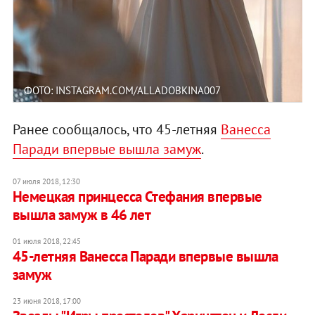
ФОТО: INSTAGRAM.COM/ALLADOBKINA007
Ранее сообщалось, что 45-летняя
Ванесса
Паради впервые вышла замуж
.
07 июля 2018, 12:30
Немецкая принцесса Стефания впервые
вышла замуж в 46 лет
01 июля 2018, 22:45
45-летняя Ванесса Паради впервые вышла
замуж
23 июня 2018, 17:00