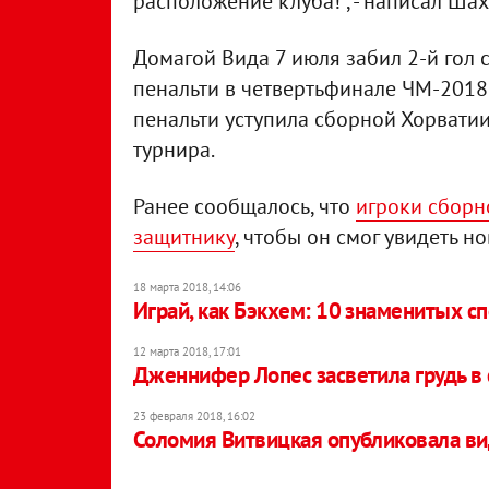
расположение клуба!", - написал Шах
Домагой Вида 7 июля забил 2-й гол 
пенальти в четвертьфинале ЧМ-2018 
пенальти уступила сборной Хорвати
турнира.
Ранее сообщалось, что
игроки сборн
защитнику
, чтобы он смог увидеть 
18 марта 2018, 14:06
Играй, как Бэкхем: 10 знаменитых с
12 марта 2018, 17:01
Дженнифер Лопес засветила грудь в
23 февраля 2018, 16:02
Соломия Витвицкая опубликовала ви