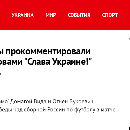
УКРАИНА
МИР
СОБЫТИЯ
СПОРТ
ты прокомментировали
овами "Слава Украине!"
"
мо" Домагой Вида и Огнен Вукоевич
еды над сборной России по футболу в матче