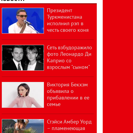
Президент
Туркменистана
исполнил рэп в
честь своего коня
Сеть взбудоражило
фото Леонардо Ди
Каприо со
взрослым "сыном"
Виктория Бекхэм
объявила о
прибавлении в ее
семье
Стэйси Амбер Уорд
– пламенеющая