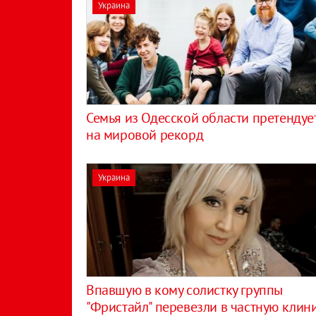
Украина
Семья из Одесской области претендуе
на мировой рекорд
Украина
Впавшую в кому солистку группы
"Фристайл" перевезли в частную клин