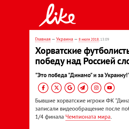
Главная
—
Украина
—
8 июля 2018
, 13:09
Хорватские футболис
победу над Россией сл
"Это победа "Динамо" и за Украину!
Бывшие хорватские игроки ФК "Дина
записали видеообращение после поб
1/4 финала
Чемпионата мира
.