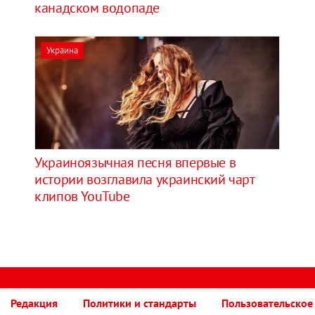
канадском водопаде
Украина
Украиноязычная песня впервые в
истории возглавила украинский чарт
клипов YouTube
Редакция
Политики и стандарты
Пользовательское