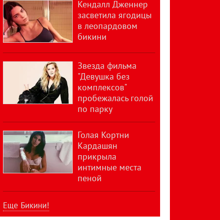
Кендалл Дженнер
засветила ягодицы
в леопардовом
бикини
Звезда фильма
"Девушка без
комплексов"
пробежалась голой
по парку
Голая Кортни
Кардашян
прикрыла
интимные места
пеной
Еще Бикини!