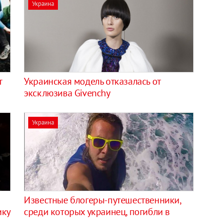
Украина
т
Украинская модель отказалась от
эксклюзива Givenchy
Украина
Известные блогеры-путешественники,
ику
среди которых украинец, погибли в