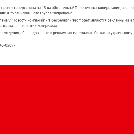
прямая гиперссылка на LB.ua обязательна! Перепечатка, копирование, воспро
ини" и "Украинская Фото Группа" запрещено.
ама" / "Новости компаний" / "Пресрелиз" / "Promoted", являются рекламными и 
я, высказанные в этих материалах.
е суждения, обнародованные в рекламных материалах. Согласно украинскому з
R40-05097