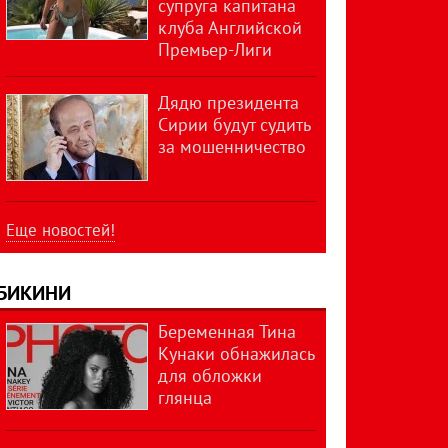
супруга капитана
клуба Английской
Премьер-Лиги
Дядю президента
Сирии будут судить
за мошенничество
Еще новостей!
БИКИНИ
Беременная Тина
Кунаки обнажилась
для обложки
глянца