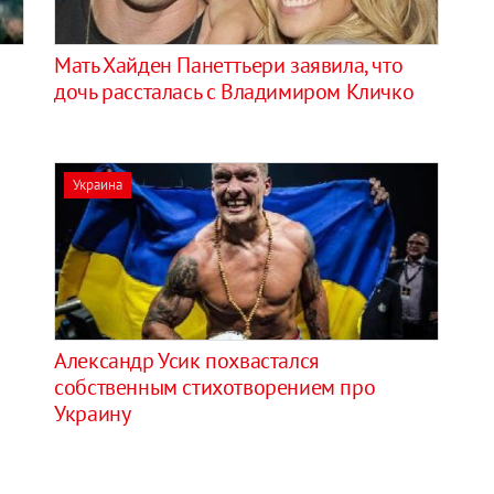
и
Мать Хайден Панеттьери заявила, что
дочь рассталась с Владимиром Кличко
Украина
Александр Усик похвастался
собственным стихотворением про
Украину