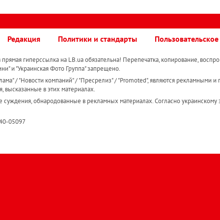
Редакция
Политики и стандарты
Пользовательское
прямая гиперссылка на LB.ua обязательна! Перепечатка, копирование, воспро
ини" и "Украинская Фото Группа" запрещено.
ама" / "Новости компаний" / "Пресрелиз" / "Promoted", являются рекламными и 
я, высказанные в этих материалах.
е суждения, обнародованные в рекламных материалах. Согласно украинскому з
R40-05097