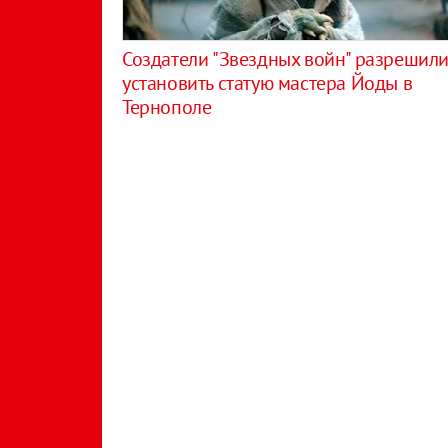
​Создатели "Звездных войн" разрешил
установить статую мастера Йоды в
Тернополе