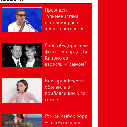
Президент
Туркменистана
исполнил рэп в
честь своего коня
Сеть взбудоражило
фото Леонардо Ди
Каприо со
взрослым "сыном"
Виктория Бекхэм
объявила о
прибавлении в ее
семье
Стэйси Амбер Уорд
– пламенеющая