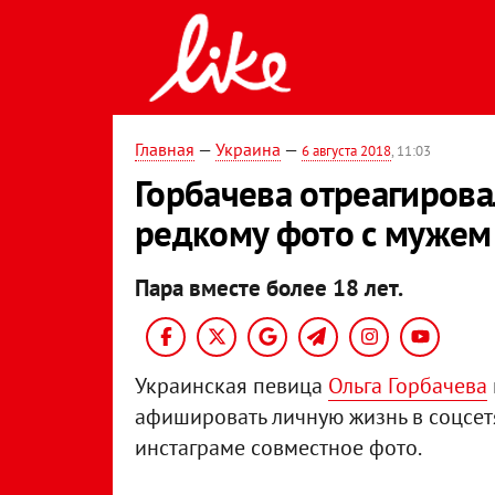
Главная
—
Украина
—
6 августа 2018
, 11:03
Горбачева отреагирова
редкому фото с мужем
Пара вместе более 18 лет.
Украинская певица
Ольга Горбачева
афишировать личную жизнь в соцсет
инстаграме совместное фото.