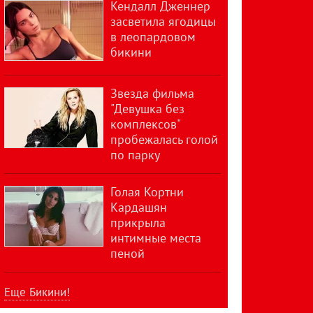
Кендалл Дженнер
засветила ягодицы
в леопардовом
бикини
Звезда фильма
"Девушка без
комплексов"
пробежалась голой
по парку
Голая Кортни
Кардашян
прикрыла
интимные места
пеной
Еще Бикини!