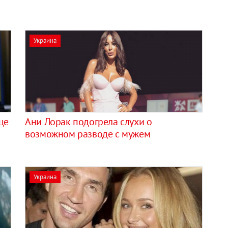
Украина
це
Ани Лорак подогрела слухи о
возможном разводе с мужем
Украина