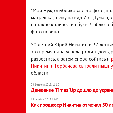
"Мой муж, опубликовав это фото, пол
матрёшка, а ему на вид 75... Думаю, 
на такое количество букв. Люблю теб
фото певица.
50-летний Юрий Никитин и 37-летняя
это время пара успела родить дочь, 
развестись, а затем снова сойтись и
Никитин и Горбачева сыграли пышну
области.
08 февраля 2018, 16:10
Движение Times`Up дошло до украин
15 декабря 2017, 18:05
Как продюсер Никитин отмечал 50 л