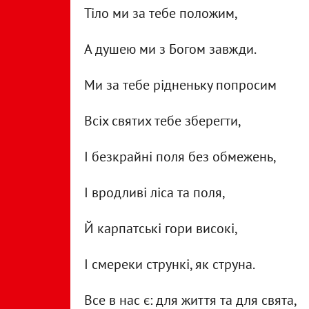
Тіло ми за тебе положим,
А душею ми з Богом завжди.
Ми за тебе рідненьку попросим
Всіх святих тебе зберегти,
І безкрайні поля без обмежень,
І вродливі ліса та поля,
Й карпатські гори високі,
І смереки стрункі, як струна.
Все в нас є: для життя та для свята,