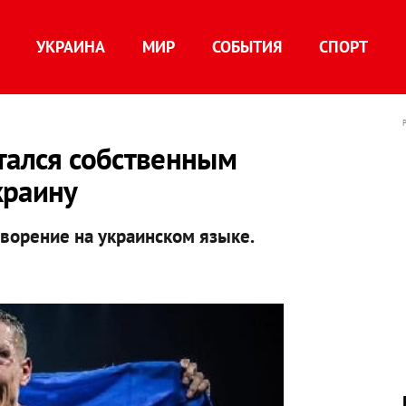
УКРАИНА
МИР
СОБЫТИЯ
СПОРТ
тался собственным
краину
ворение на украинском языке.