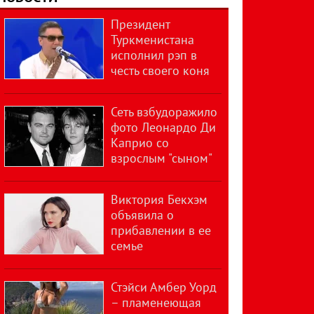
Президент
Туркменистана
исполнил рэп в
честь своего коня
Сеть взбудоражило
фото Леонардо Ди
Каприо со
взрослым "сыном"
Виктория Бекхэм
объявила о
прибавлении в ее
семье
Стэйси Амбер Уорд
– пламенеющая