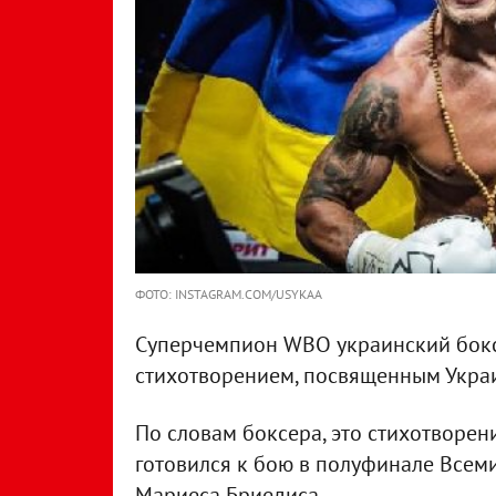
ФОТО: INSTAGRAM.COM/USYKAA
Суперчемпион WBO украинский бок
стихотворением, посвященным Укра
По словам боксера, это стихотворен
готовился к бою в полуфинале Всем
Мариеса Бриедиса.