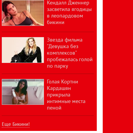
Кендалл Дженнер
засветила ягодицы
в леопардовом
бикини
Звезда фильма
"Девушка без
комплексов"
пробежалась голой
по парку
Голая Кортни
Кардашян
прикрыла
интимные места
пеной
Еще Бикини!