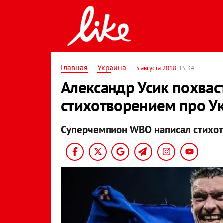
Главная
—
Украина
—
3 августа 2018
, 15:34
Александр Усик похвас
стихотворением про У
Суперчемпион WBO написал стихот