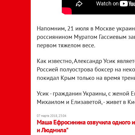
Напомним, 21 июля в Москве украин
россиянином Муратом Гассиевым за
первом тяжелом весе.
Как известно, Александр Усик являе
Россией полуострова боксер на нек
покидал Крым только на время трен
Усик - гражданин Украины, с женой 
Михаилом и Елизаветой, - живет в Ки
07 марта 2018, 23:04
Маша Ефросинина озвучила одного и
и Людмила"