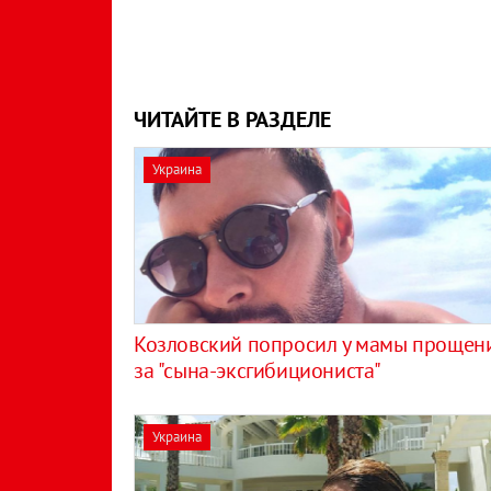
ЧИТАЙТЕ В РАЗДЕЛЕ
Украина
Козловский попросил у мамы прощен
за "сына-эксгибициониста"
Украина