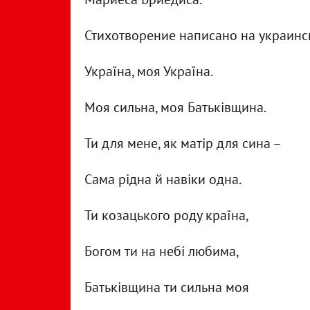
Стихотворение написано на украинс
Україна, моя Україна.
Моя сильна, моя Батьківщина.
Ти для мене, як матір для сина –
Сама рідна й навіки одна.
Ти козацького роду країна,
Богом ти на небі любима,
Батьківщина ти сильна моя