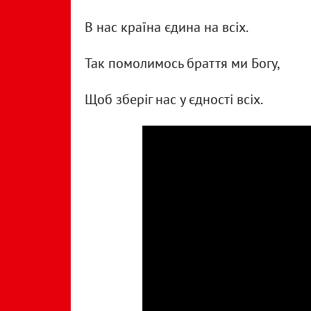
В нас країна єдина на всіх.
Так помолимось браття ми Богу,
Щоб зберіг нас у єдності всіх.