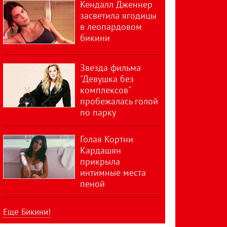
Кендалл Дженнер
засветила ягодицы
в леопардовом
бикини
Звезда фильма
"Девушка без
комплексов"
пробежалась голой
по парку
Голая Кортни
Кардашян
прикрыла
интимные места
пеной
Еще Бикини!