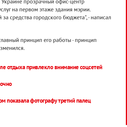
в Украине прозрачный офис-центр
слуг на первом этаже здания мэрии.
за средства городского бюджета", - написал
 главный принцип его работы - принцип
изменился.
сле отдыха привлекло внимание соцсетей
аочно
ом показала фотографу третий палец