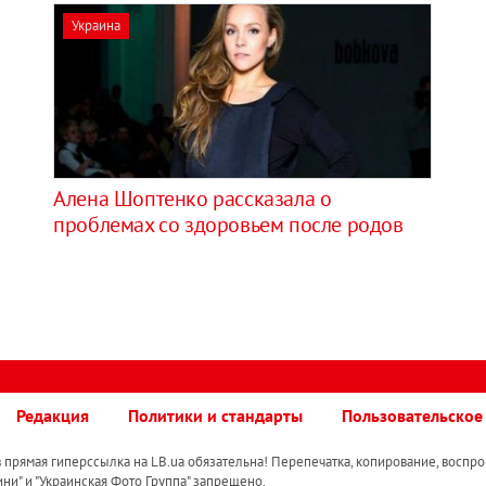
Украина
Алена Шоптенко рассказала о
проблемах со здоровьем после родов
Редакция
Политики и стандарты
Пользовательское
прямая гиперссылка на LB.ua обязательна! Перепечатка, копирование, воспро
ини" и "Украинская Фото Группа" запрещено.