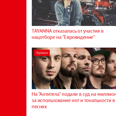
TAYANNA отказалась от участия в
нацотборе на "Евровидение"
Украина
​На "Антитела" подали в суд на миллио
за использование нот и тональности в
песнях