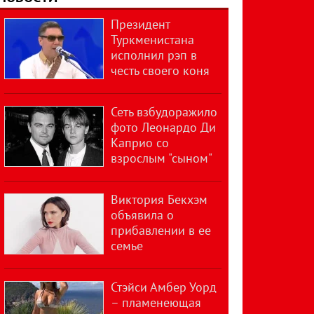
Президент
Туркменистана
исполнил рэп в
честь своего коня
Сеть взбудоражило
фото Леонардо Ди
Каприо со
взрослым "сыном"
Виктория Бекхэм
объявила о
прибавлении в ее
семье
Стэйси Амбер Уорд
– пламенеющая