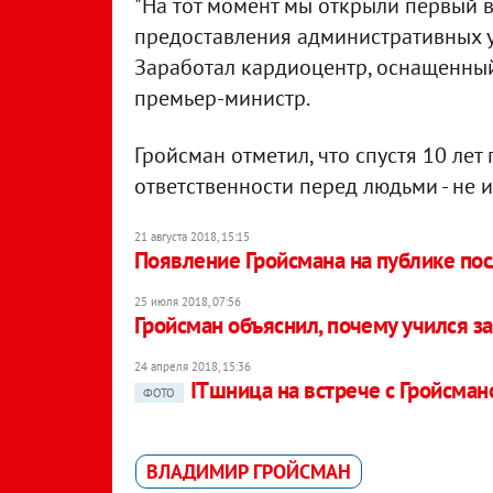
"На тот момент мы открыли первый 
предоставления административных у
Заработал кардиоцентр, оснащенный 
премьер-министр.
Гройсман отметил, что спустя 10 лет
ответственности перед людьми - не 
21 августа 2018, 15:15
Появление Гройсмана на публике по
25 июля 2018, 07:56
Гройсман объяснил, почему учился з
24 апреля 2018, 15:36
ITшница на встрече с Гройсман
ФОТО
ВЛАДИМИР ГРОЙСМАН