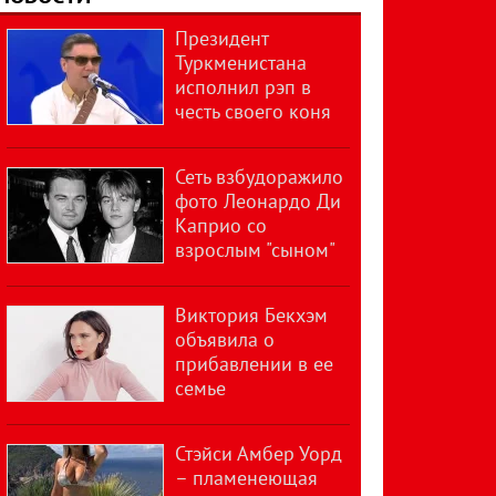
Президент
Туркменистана
исполнил рэп в
честь своего коня
Сеть взбудоражило
фото Леонардо Ди
Каприо со
взрослым "сыном"
Виктория Бекхэм
объявила о
прибавлении в ее
семье
Стэйси Амбер Уорд
– пламенеющая