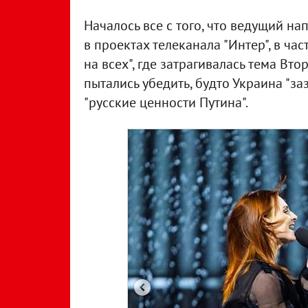
Началось все с того, что ведущий н
в проектах телеканала "Интер", в час
на всех", где затрагивалась тема Вто
пытались убедить, будто Украина "за
"русские ценности Путина".