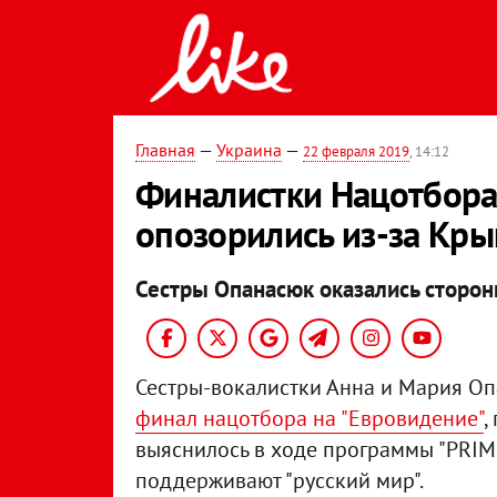
Главная
—
Украина
—
22 февраля 2019
, 14:12
Финалистки Нацотбора
опозорились из-за Кр
Сестры Опанасюк оказались сторонн
Сестры-вокалистки Анна и Мария О
финал нацотбора на "Евровидение"
,
выяснилось в ходе программы "PRIME
поддерживают "русский мир".