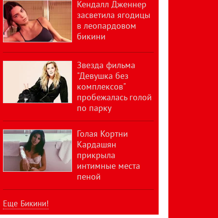
Кендалл Дженнер
засветила ягодицы
в леопардовом
бикини
Звезда фильма
"Девушка без
комплексов"
пробежалась голой
по парку
Голая Кортни
Кардашян
прикрыла
интимные места
пеной
Еще Бикини!