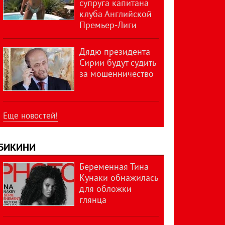
супруга капитана
клуба Английской
Премьер-Лиги
Дядю президента
Сирии будут судить
за мошенничество
Еще новостей!
БИКИНИ
Беременная Тина
Кунаки обнажилась
для обложки
глянца