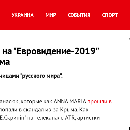
УКРАИНА
МИР
СОБЫТИЯ
СПОРТ
 на "Евровидение-2019"
ыма
ицами "русского мира".
панасюк, которые как ANNA MARIA
прошли в
 попали в скандал из-за Крыма. Как
:Скрипiн" на телеканале ATR, артистки