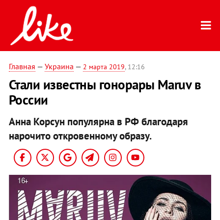
Главная
—
Украина
—
2 марта 2019
, 12:16
Стали известны гонорары Maruv в
России
Анна Корсун популярна в РФ благодаря
нарочито откровенному образу.