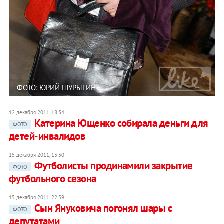
ФОТО: ЮРИЙ ШУРЫГИН
12 декабря 2011, 18:34
Катерина Ющенко собирала деньги для
ФОТО
детей-инвалидов
15 декабря 2011, 13:30
Футболисты продинамили закрытие
ФОТО
футбольного сезона
15 декабря 2011, 22:59
Сын Януковича погонял шары с
ФОТО
депутатами