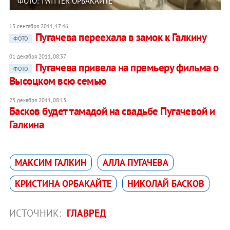
ФОТО: TWITTER ОРБАКАЙТЕ
15 сентября 2011, 17:46
Пугачева переехала в замок к Галкину
ФОТО
01 декабря 2011, 08:37
Пугачева привела на премьеру фильма о
ФОТО
Высоцком всю семью
23 декабря 2011, 08:13
Басков будет тамадой на свадьбе Пугачевой и
Галкина
МАКСИМ ГАЛКИН
АЛЛА ПУГАЧЕВА
КРИСТИНА ОРБАКАЙТЕ
НИКОЛАЙ БАСКОВ
ИСТОЧНИК:
ГЛАВРЕД