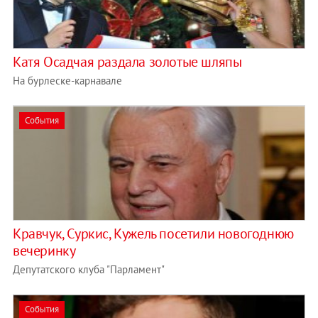
Катя Осадчая раздала золотые шляпы
На бурлеске-карнавале
События
Кравчук, Суркис, Кужель посетили новогоднюю
вечеринку
Депутатского клуба "Парламент"
События