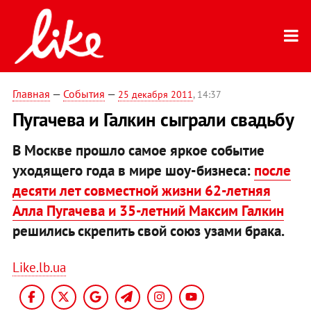
Главная
—
События
—
25 декабря 2011
, 14:37
Пугачева и Галкин сыграли свадьбу
В Москве прошло самое яркое событие
уходящего года в мире шоу-бизнеса:
после
десяти лет совместной жизни 62-летняя
Алла Пугачева и 35-летний Максим Галкин
решились скрепить свой союз узами брака.
Like.lb.ua