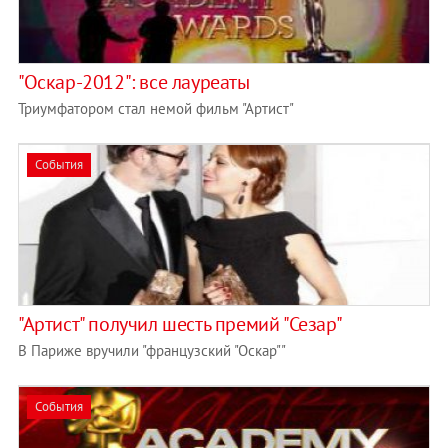
"Оскар-2012": все лауреаты
Триумфатором стал немой фильм "Артист"
События
"Артист" получил шесть премий "Сезар"
В Париже вручили "французский "Оскар""
События