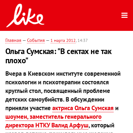
Главная
—
События
—
1 марта 2012
, 14:37
Ольга Сумская: "В сектах не так
плохо"
Вчера в Киевском институте современной
психологии и психотерапии состоялся
круглый стол, посвященный проблеме
детских самоубийств. В обсуждении
приняли участие
актриса Ольга Сумская
и
шоумен, заместитель генерального
директора НТКУ Валид Арфуш
, который