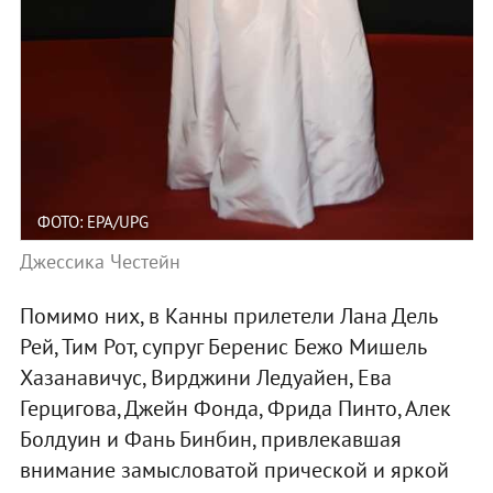
ФОТО: EPA/UPG
Джессика Честейн
Помимо них, в Канны прилетели Лана Дель
Рей, Тим Рот, супруг Беренис Бежо Мишель
Хазанавичус, Вирджини Ледуайен, Ева
Герцигова, Джейн Фонда, Фрида Пинто, Алек
Болдуин и Фань Бинбин, привлекавшая
внимание замысловатой прической и яркой