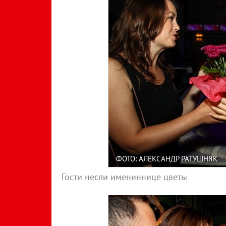
ФОТО: АЛЕКСАНДР РАТУШНЯК
Гости несли имениннице цветы