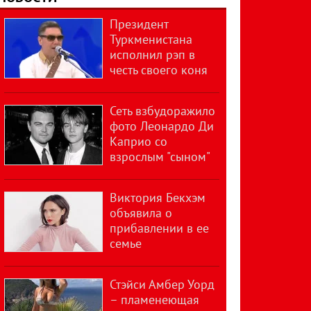
Президент
Туркменистана
исполнил рэп в
честь своего коня
Сеть взбудоражило
фото Леонардо Ди
Каприо со
взрослым "сыном"
Виктория Бекхэм
объявила о
прибавлении в ее
семье
Стэйси Амбер Уорд
– пламенеющая