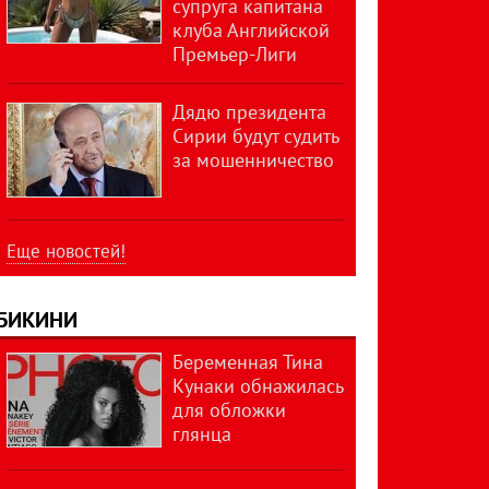
супруга капитана
клуба Английской
Премьер-Лиги
Дядю президента
Сирии будут судить
за мошенничество
Еще новостей!
БИКИНИ
Беременная Тина
Кунаки обнажилась
для обложки
глянца