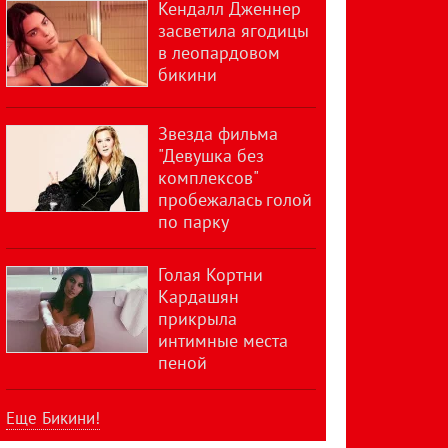
Кендалл Дженнер
засветила ягодицы
в леопардовом
бикини
Звезда фильма
"Девушка без
комплексов"
пробежалась голой
по парку
Голая Кортни
Кардашян
прикрыла
интимные места
пеной
Еще Бикини!