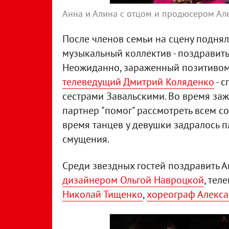
Анна и Алина с отцом и продюсером Ал
После членов семьи на сцену подня
музыкальный коллектив - поздравит
Неожиданно, зараженный позитивом
телеведущий Дмитрий Коляденко
- с
сестрами Завальскими. Во время заж
партнер "помог" рассмотреть всем 
время танцев у девушки задралось пл
смущения.
Среди звездных гостей поздравить А
дизайнером Ольгой Навроцкой
, тел
Николай Тищенко
,
хореограф Алекс