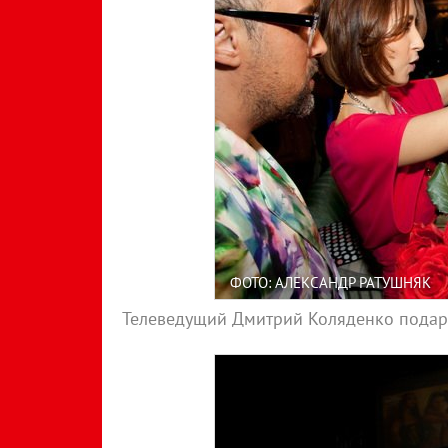
ФОТО: АЛЕКСАНДР РАТУШНЯК
Телеведущий Дмитрий Коляденко подар