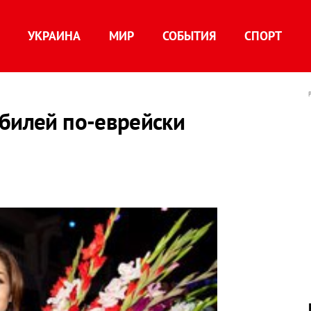
УКРАИНА
МИР
СОБЫТИЯ
СПОРТ
юбилей по-еврейски