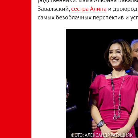
родственники: мама Альбина Завальс
Завальский,
сестра Алина
и двоюродн
самых безоблачных перспектив и усп
ФОТО: АЛЕКСАНДР РАТУШНЯК