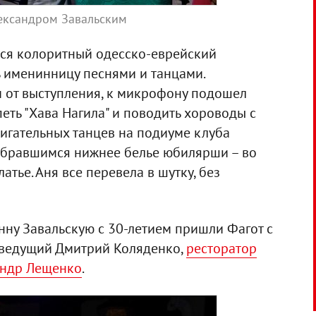
ександром Завальским
лся колоритный одесско-еврейский
ь именинницу песнями и танцами.
 от выступления, к микрофону подошел
петь "Хава Нагила" и поводить хороводы с
игательных танцев на подиуме клуба
собравшимся нижнее белье юбилярши – во
атье. Аня все перевела в шутку, без
нну Завальскую с 30-летием пришли Фагот с
еведущий Дмитрий Коляденко,
ресторатор
андр Лещенко
.