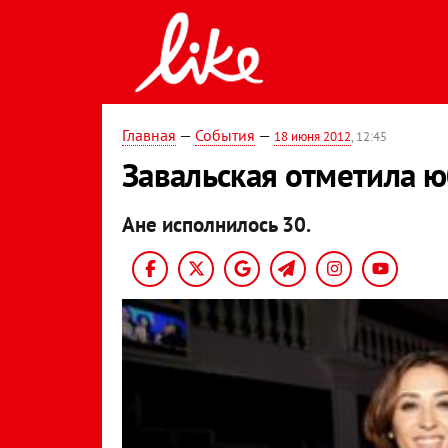
Главная
—
События
—
18 июня 2012
, 12:45
Завальская отметила 
Ане исполнилось 30.