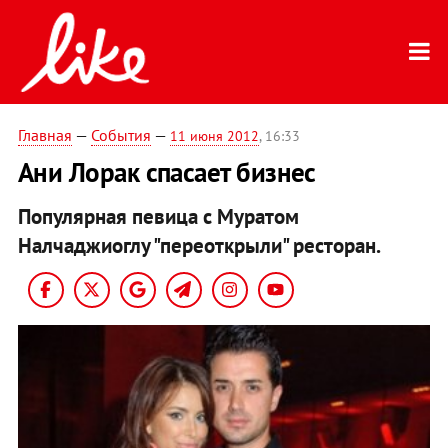
Главная
—
События
—
11 июня 2012
, 16:33
Ани Лорак спасает бизнес
Популярная певица с Муратом
Налчаджиоглу "переоткрыли" ресторан.