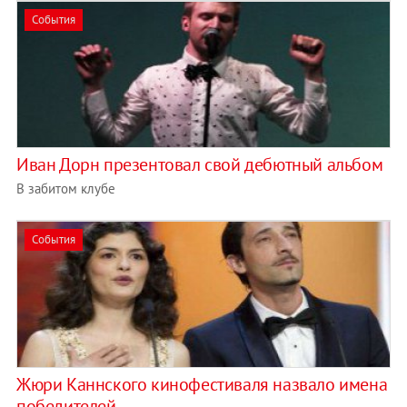
События
Иван Дорн презентовал свой дебютный альбом
В забитом клубе
События
Жюри Каннского кинофестиваля назвало имена
победителей