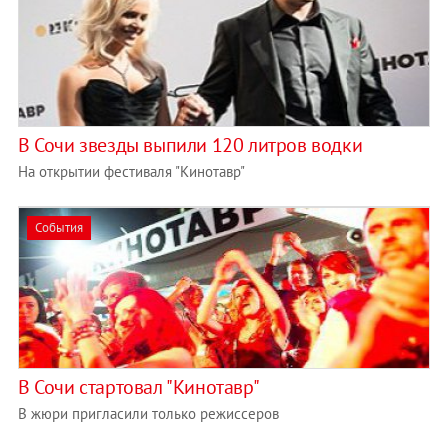
В Сочи звезды выпили 120 литров водки
На открытии фестиваля "Кинотавр"
События
В Сочи стартовал "Кинотавр"
В жюри пригласили только режиссеров