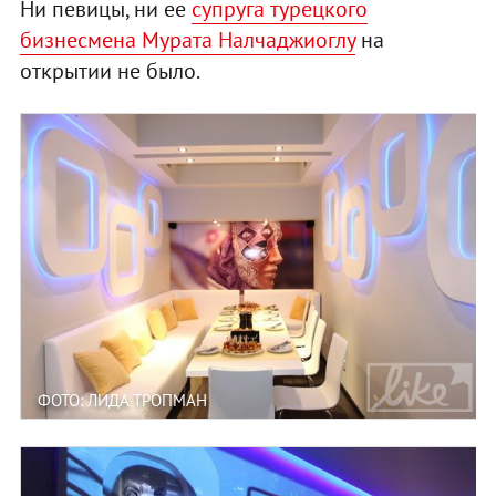
Ни певицы, ни ее
супруга турецкого
бизнесмена Мурата Налчаджиоглу
на
открытии не было.
ФОТО: ЛИДА ТРОПМАН