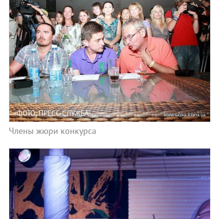
ФОТО: ПРЕСС-СЛУЖБА
Члены жюри конкурса