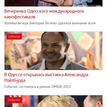
Вечеринка Одесского международного
кинофестиваля
Хозяйка вечера Виктория Тигипко уделила внимание всем
События
В Одессе открылась выставка Александра
Ройтбурда
Событие состоялось в рамках ОМКФ-2012
События