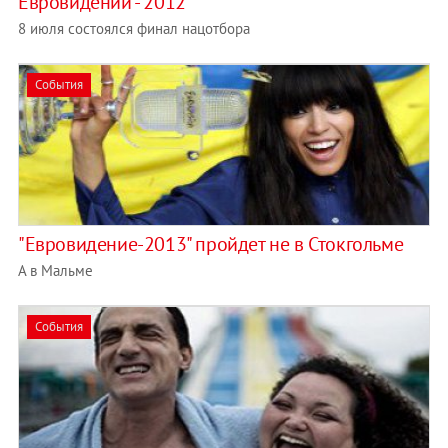
Евровидении - 2012"
8 июля состоялся финал нацотбора
События
"Евровидение-2013" пройдет не в Стокгольме
А в Мальме
События