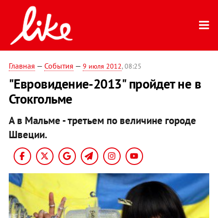
Главная
—
События
—
9 июля 2012
, 08:25
"Евровидение-2013" пройдет не в
Стокгольме
А в Мальме - третьем по величине городе
Швеции.