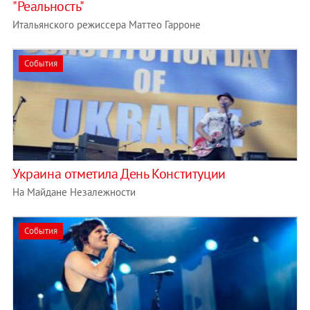
"Реальность"
Итальянского режиссера Маттео Гарроне
События
Украина отметила День Конституции
На Майдане Незалежности
События