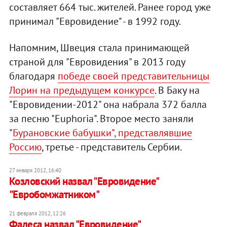
составляет 664 тыс. жителей. Ранее город уже
принимал "Евровидение" - в 1992 году.
Напомним, Швеция стала принимающей
страной для "Евровидения" в 2013 году
благодаря
победе своей представительницы
Лорин на предыдущем конкурсе
. В Баку на
"Евровидении-2012" она набрала 372 балла
за песню "Euphoria". Второе место заняли
"
Бурановские бабушки", представлявшие
Россию
, третье - представитель Сербии.
27 января 2012, 16:40
Козловский назвал "Евровидение"
"Евробомжатником"
21 февраля 2012, 12:26
Фалеса назвал "Евровидение"