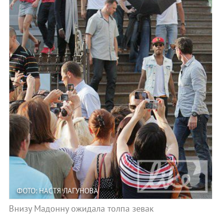
ФОТО: НАСТЯ ЛАГУНОВА
Внизу Мадонну ожидала толпа зевак