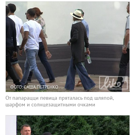
ФОТО: САША ПЕТРЕНКО
От папарацци певица пряталась под шляпой,
шарфом и солнцезащитными очками