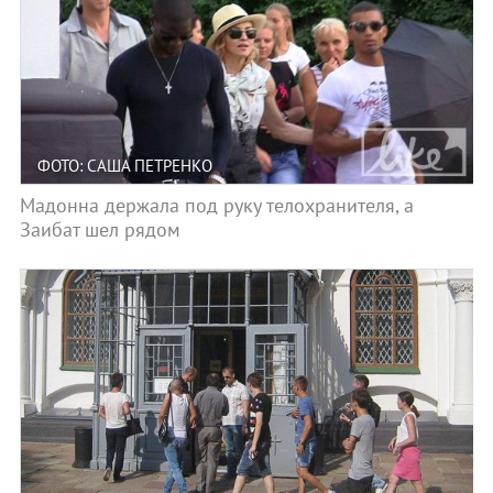
ФОТО: САША ПЕТРЕНКО
Мадонна держала под руку телохранителя, а
Заибат шел рядом