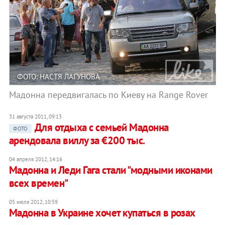
ФОТО: НАСТЯ ЛАГУНОВА
Мадонна передвигалась по Киеву на Range Rover
31 августа 2011, 09:13
Для отдыха с семьей Мадонна
ФОТО
арендовала виллу за €200 тыс.
04 апреля 2012, 14:16
Мадонна и Леди Гага стали "модными иконами
всех времен"
05 июля 2012, 10:59
Мадонна в Украине хочет купаться в розах