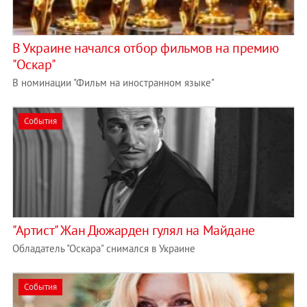
В Украине начался отбор фильмов на премию
"Оскар"
В номинации "Фильм на иностранном языке"
События
"Артист" Жан Дюжарден гулял на Майдане
Обладатель "Оскара" снимался в Украине
События