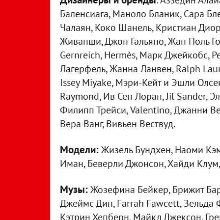
: Аззедин Ала
Баленсиага, Маноло Бланик, Сара Бл
Чалаян, Коко Шанель, Кристиан Диор
Живанши, Джон Гальяно, Жан Поль Гот
Gernreich, Hermès, Марк Джейкобс, Ре
Лагерфель, Жанна Ланвен, Ralph Laur
Issey Miyake, Мэри-Кейт и Эшли Олсе
Raymond, Ив Сен Лоран, Jil Sander, Эл
Филипп Трейси, Valentino, Джанни Ве
Вера Ванг, Вивьен Вествуд.
Модели:
Жизель Бундхен, Наоми Кэм
Иман, Беверли Джонсон, Хайди Клум,
Музы:
Жозефина Бейкер, Брижит Бард
Джеймс Дин, Farrah Fawcett, Зельда
Кэтрин Хепберн, Майкл Джексон, Гре