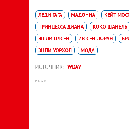
ЛЕДИ ГАГА
МАДОННA
КЕЙТ МОС
ПРИНЦЕССА ДИАНА
КОКО ШАНЕЛЬ
ЭШЛИ ОЛСЕН
ИВ СЕН-ЛОРАН
БР
ЭНДИ УОРХОЛ
МОДА
ИСТОЧНИК:
WDAY
РЕКЛАМА