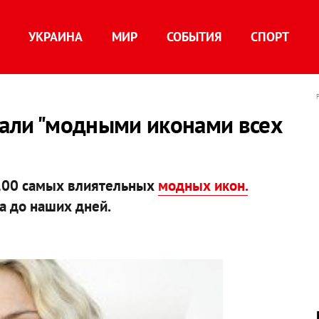
УКРАИНА
МИР
СОБЫТИЯ
СПОРТ
тали "модными иконами всех
 100 самых влиятельных
модных икон.
а до наших дней.