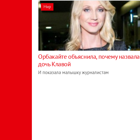
Мир
Орбакайте объяснила, почему назвала
дочь Клавой
И показала малышку журналистам