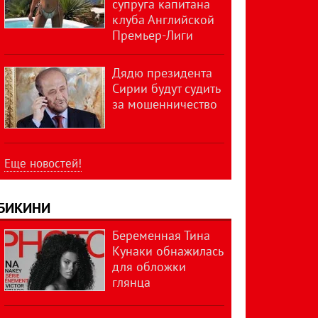
супруга капитана
клуба Английской
Премьер-Лиги
Дядю президента
Сирии будут судить
за мошенничество
Еще новостей!
БИКИНИ
Беременная Тина
Кунаки обнажилась
для обложки
глянца