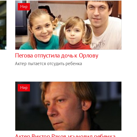
Мир
Пегова отпустила дочь к Орлову
Актер пытается отсудить ребенка
Мир
Актер Виктор Раков усыновил ребенка