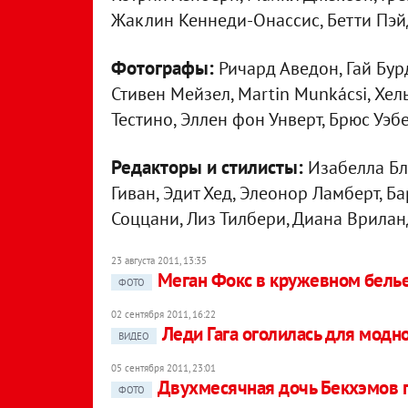
Жаклин Кеннеди-Онассис, Бетти Пэйд
Фотографы:
Ричард Аведон, Гай Бурд
Стивен Мейзел, Martin Munkácsi, Хел
Тестино, Эллен фон Унверт, Брюс Уэбе
Редакторы и стилисты:
Изабелла Бло
Гиван, Эдит Хед, Элеонор Ламберт, 
Соццани, Лиз Тилбери, Диана Врилан
23 августа 2011, 13:35
Меган Фокс в кружевном белье
ФОТО
02 сентября 2011, 16:22
Леди Гага оголилась для мод
ВИДЕО
05 сентября 2011, 23:01
Двухмесячная дочь Бекхэмов 
ФОТО