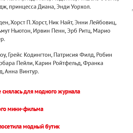
ж, принцесса Диана, Энди Уорхол.
ен, Хорст П. Хорст, Ник Найт, Энни Лейбовиц,
ьмут Ньютон, Ирвин Пенн, Эрб Ритц, Марио
р.
у, Грейс Кодингтон, Патрисия Филд, Робин
Барбара Пейли, Карин Ройтфельд, Франка
д, Анна Винтур.
 снялась для модного журнала
ного мини-фильма
посетила модный бутик