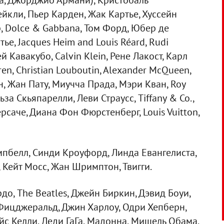
йа, Джорджио Армани), Кристобаль
ейкли, Пьер Карден, Жак Картье, Хуссейн
, Dolce & Gabbana, Том Форд, Юбер де
ье, Jacques Heim and Louis Réard, Rudi
й Кавакубо, Calvin Klein, Рене Лакост, Карл
en, Christian Louboutin, Alexander McQueen,
н, Жан Пату, Миучча Прада, Мэри Кван, Roy
ьза Скьяпарелли, Леви Страусс, Tiffany & Co.,
рсаче, Диана Фон Фюрстенберг, Louis Vuitton,
пбелл, Синди Кроуфорд, Линда Евангелиста,
 Кейт Мосс, Жан Шримптон, Твигги.
о, The Beatles, Джейн Биркин, Дэвид Боуи,
 Фицджеральд, Джин Харлоу, Одри Хепберн,
йс Келли, Леди ГаГа, Мадонна, Мишель Обама,