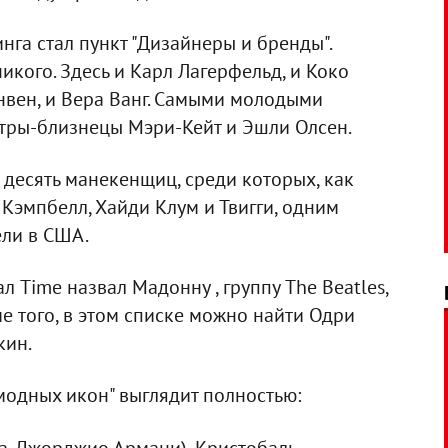
га стал пункт "Дизайнеры и бренды".
икого. Здесь и Карл Лагерфельд, и Коко
нвен, и Вера Ванг. Самыми молодыми
стры-близнецы Мэри-Кейт и Эшли Олсен.
о десять манекенщиц, среди которых, как
 Кэмпбелл, Хайди Клум и Твигги, одним
ели в США.
Time назвал Мадонну , группу The Beatles,
ме того, в этом списке можно найти Одри
кин.
модных икон" выглядит полностью: