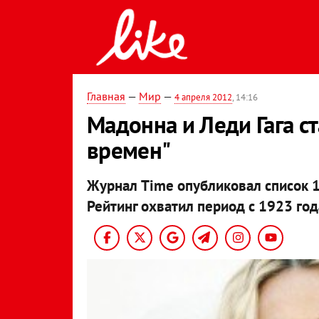
Главная
—
Мир
—
4 апреля 2012
, 14:16
Мадонна и Леди Гага с
времен"
Журнал Time опубликовал список
Рейтинг охватил период с 1923 год