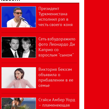
Президент
Туркменистана
исполнил рэп в
честь своего коня
Сеть взбудоражило
фото Леонардо Ди
Каприо со
взрослым "сыном"
Виктория Бекхэм
объявила о
прибавлении в ее
семье
Стэйси Амбер Уорд
– пламенеющая