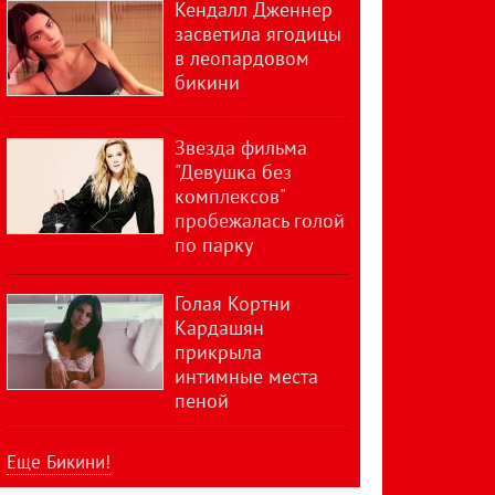
Кендалл Дженнер
засветила ягодицы
в леопардовом
бикини
Звезда фильма
"Девушка без
комплексов"
пробежалась голой
по парку
Голая Кортни
Кардашян
прикрыла
интимные места
пеной
Еще Бикини!