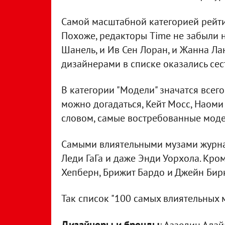
Самой масштабной категорией рейтин
Похоже, редакторы Time не забыли н
Шанель, и Ив Сен Лоран, и Жанна Ла
дизайнерами в списке оказались се
В категории "Модели" значатся всег
можно догадаться, Кейт Мосс, Наоми
словом, самые востребованные мод
Самыми влиятельными музами журнал 
Леди ГаГа и даже Энди Уорхола. Кро
Хепберн, Брижит Бардо и Джейн Бир
Так список "100 самых влиятельных 
Дизайнеры и бренды