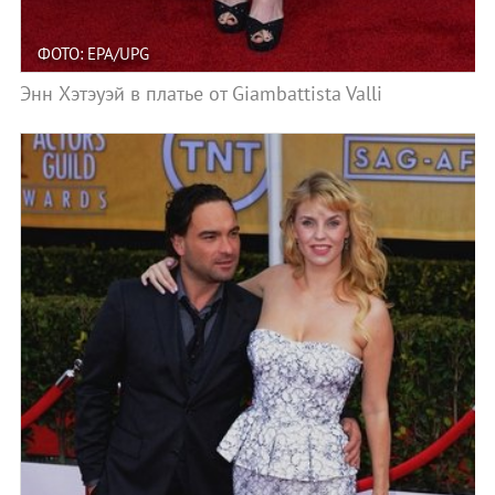
ФОТО: EPA/UPG
Энн Хэтэуэй в платье от Giambattista Valli