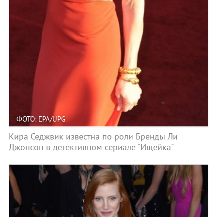
ФОТО: EPA/UPG
Кира Седжвик известна по роли Бренды Ли
Джонсон в детективном сериале "Ищейка"