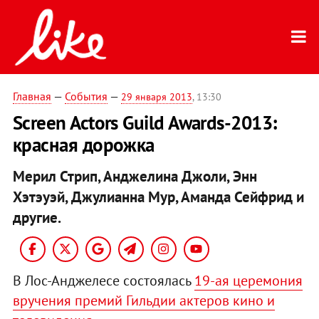
Главная
—
События
—
29 января 2013
, 13:30
Screen Actors Guild Awards-2013:
красная дорожка
Мерил Стрип, Анджелина Джоли, Энн
Хэтэуэй, Джулианна Мур, Аманда Сейфрид и
другие.
В Лос-Анджелесе состоялась
19-ая церемония
вручения премий Гильдии актеров кино и