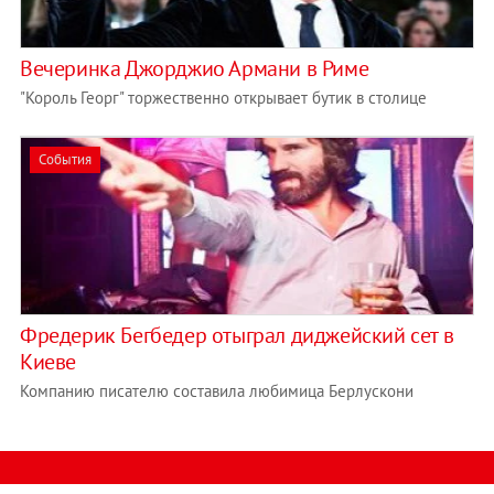
Вечеринка Джорджио Армани в Риме
"Король Георг" торжественно открывает бутик в столице
События
Фредерик Бегбедер отыграл диджейский сет в
Киеве
Компанию писателю составила любимица Берлускони