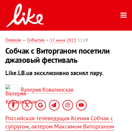
Главная
—
События
—
17 июня 2013
, 11:28
Собчак с Виторганом посетили
джазовый фестиваль
Like.LB.ua эксклюзивно заснял пару.
Валерия Ковалинская
Российская телеведущая Ксения Собчак с
супругом, актером Максимом Виторганом