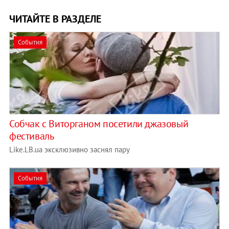
ЧИТАЙТЕ В РАЗДЕЛЕ
События
Собчак с Виторганом посетили джазовый
фестиваль
Like.LB.ua эксклюзивно заснял пару
События