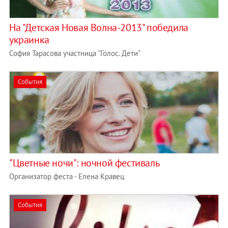
На "Детская Новая Волна-2013" победила
украинка
София Тарасова участница "Голос. Дети"
События
"Цветные ночи": ночной фестиваль
Организатор феста - Елена Кравец
События