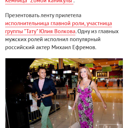
Кемница "Zомби каникулы"
.
Презентовать ленту прилетела
исполнительница главной роли, участница
группы "Тату" Юлия Волкова
. Одну из главных
мужских ролей исполнил популярный
российский актер Михаил Ефремов.