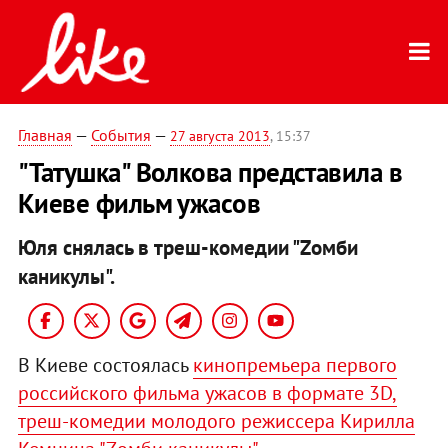
Главная
—
События
—
27 августа 2013
, 15:37
"Татушка" Волкова представила в
Киеве фильм ужасов
Юля снялась в треш-комедии "Zомби
каникулы".
В Киеве состоялась
кинопремьера первого
российского фильма ужасов в формате 3D,
треш-комедии молодого режиссера Кирилла