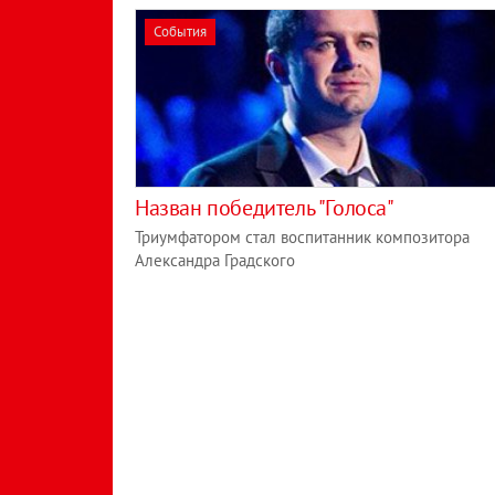
События
Назван победитель "Голоса"
Триумфатором стал воспитанник композитора
Александра Градского