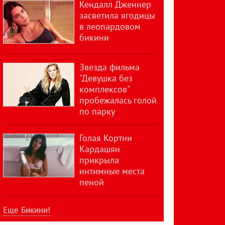
Кендалл Дженнер
засветила ягодицы
в леопардовом
бикини
Звезда фильма
"Девушка без
комплексов"
пробежалась голой
по парку
Голая Кортни
Кардашян
прикрыла
интимные места
пеной
Еще Бикини!