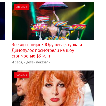
События
Звезды в цирке: Юрушева, Ступка и
Димопулос посмотрели на шоу
стоимостью $3 млн
И себя, и детей показали
События