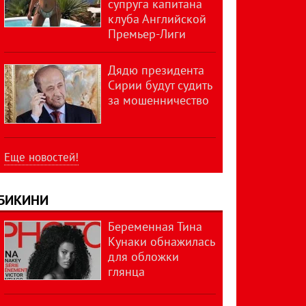
супруга капитана
клуба Английской
Премьер-Лиги
Дядю президента
Сирии будут судить
за мошенничество
Еще новостей!
БИКИНИ
Беременная Тина
Кунаки обнажилась
для обложки
глянца