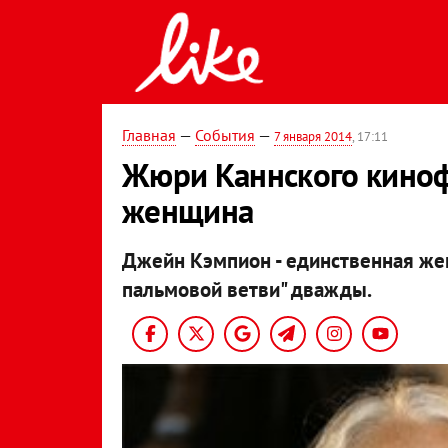
Главная
—
События
—
7 января 2014
, 17:11
Жюри Каннского киноф
женщина
Джейн Кэмпион - единственная же
пальмовой ветви" дважды.