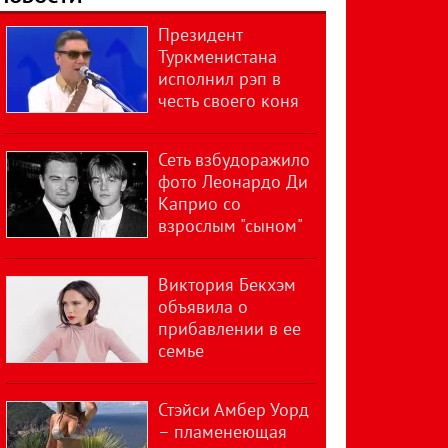
Президент
Туркменистана
исполнил рэп в
честь своего коня
Сеть взбудоражило
фото Леонардо Ди
Каприо со
взрослым "сыном"
Виктория Бекхэм
объявила о
прибавлении в ее
семье
Стэйси Амбер Уорд
– пламенеющая