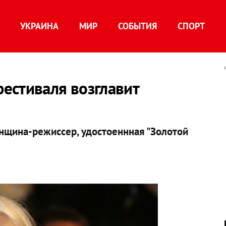
УКРАИНА
МИР
СОБЫТИЯ
СПОРТ
естиваля возглавит
нщина-режиссер, удостоеннная "Золотой