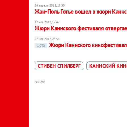
26 апреля 2012, 18:30
Жан-Поль Готье вошел в жюри Каннс
17 мая 2012, 17:47
Жюри Каннского фестиваля отвергае
27 мая 2012, 23:54
Жюри Каннского кинофестивал
ФОТО
СТИВЕН СПИЛБЕРГ
КАННСКИЙ КИН
РЕКЛАМА