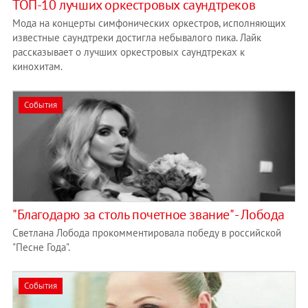
ТОП-10 лучших оркестровых саундтреков
Мода на концерты симфонических оркестров, исполняющих
известные саундтреки достигла небывалого пика. Лайк
рассказывает о лучших оркестровых саундтреках к
кинохитам.
События
"Благодарю за столь почетное звание" - Лобода
Светлана Лобода прокомментировала победу в российской
"Песне Года".
События