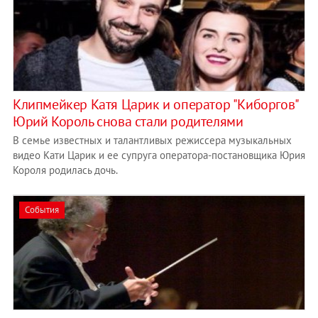
Клипмейкер Катя Царик и оператор "Киборгов"
Юрий Король снова стали родителями
В семье известных и талантливых режиссера музыкальных
видео Кати Царик и ее супруга оператора-постановщика Юрия
Короля родилась дочь.
События