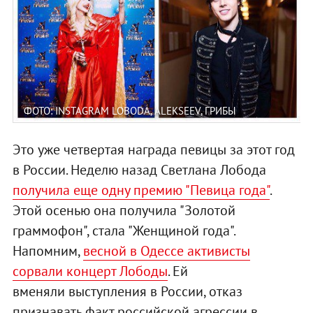
ФОТО: INSTAGRAM LOBODA, ALEKSEEV, ГРИБЫ
Это уже четвертая награда певицы за этот год
в России. Неделю назад Светлана Лобода
получила еще одну премию "Певица года"
.
Этой осенью она получила "Золотой
граммофон", стала "Женщиной года".
Напомним,
весной в Одессе активисты
сорвали концерт Лободы
. Ей
вменяли выступления в России, отказ
признавать факт российской агрессии в