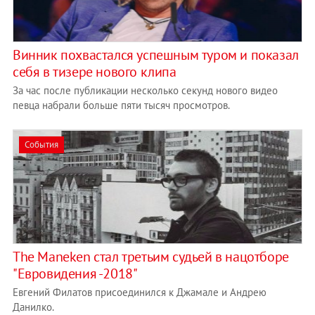
Винник похвастался успешным туром и показал
себя в тизере нового клипа
За час после публикации несколько секунд нового видео
певца набрали больше пяти тысяч просмотров.
События
The Maneken стал третьим судьей в нацотборе
"Евровидения -2018"
Евгений Филатов присоединился к Джамале и Андрею
Данилко.