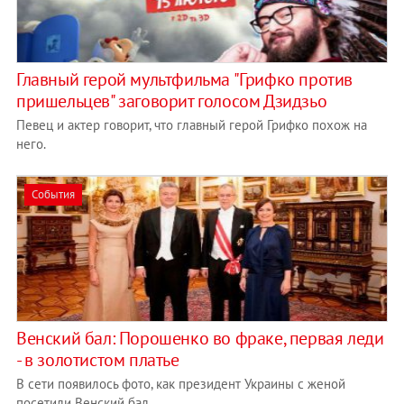
Главный герой мультфильма "Грифко против
пришельцев" заговорит голосом Дзидзьо
Певец и актер говорит, что главный герой Грифко похож на
него.
События
Венский бал: Порошенко во фраке, первая леди
- в золотистом платье
В сети появилось фото, как президент Украины с женой
посетили Венский бал.