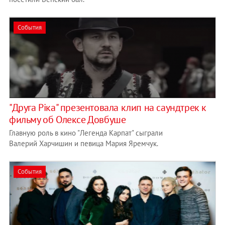
События
"Друга Ріка" презентовала клип на саундтрек к
фильму об Олексе Довбуше
Главную роль в кино "Легенда Карпат" сыграли
Валерий Харчишин и певица Мария Яремчук.
События