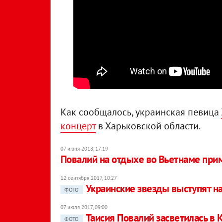
Как сообщалось, украинская певица
концерт
в Харьковской области.
07 июня 2018, 17:19
Повалий на отдыхе во Вьетнаме при
12 сентября 2017, 10:27
Украинские звезды выступят на
ФОТО
07 июля 2017, 09:00
Таисия Повалий засветилась в 
ФОТО