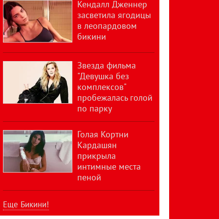
Кендалл Дженнер
засветила ягодицы
в леопардовом
бикини
Звезда фильма
"Девушка без
комплексов"
пробежалась голой
по парку
Голая Кортни
Кардашян
прикрыла
интимные места
пеной
Еще Бикини!