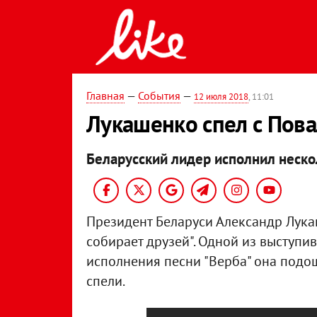
Главная
—
События
—
12 июля 2018
, 11:01
Лукашенко спел с Пова
Беларусский лидер исполнил нескол
Президент Беларуси Александр Лука
собирает друзей". Одной из выступи
исполнения песни "Верба" она подош
спели.