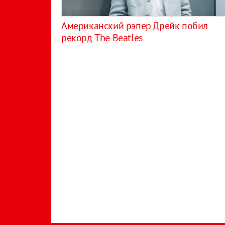
Американский рэпер Дрейк побил
рекорд The Beatles