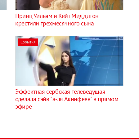
Принц Уильям и Кейт Миддлтон
крестили трехмесячного сына
События
Эффектная сербская телеведущая
сделала сэйв "а-ля Акинфеев" в прямом
эфире