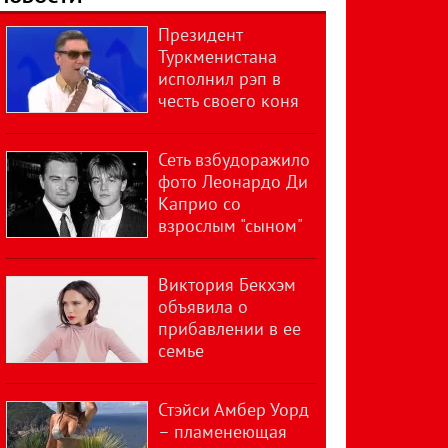
Президент
Туркменистана
исполнил рэп в
честь своего коня
Сеть взбудоражило
фото Леонардо Ди
Каприо со
взрослым "сыном"
Виктория Бекхэм
объявила о
прибавлении в ее
семье
Стэйси Амбер Уорд
– пламенеющая