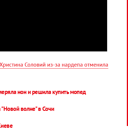
Христина Соловий из-за нардепа отменила
меряла нон и решила купить мопед
 "Новой волне" в Сочи
Киеве