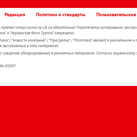
Редакция
Политики и стандарты
Пользовательское
прямая гиперссылка на LB.ua обязательна! Перепечатка, копирование, воспро
ини" и "Украинская Фото Группа" запрещено.
ама" / "Новости компаний" / "Пресрелиз" / "Promoted", являются рекламными и 
я, высказанные в этих материалах.
е суждения, обнародованные в рекламных материалах. Согласно украинскому з
R40-05097