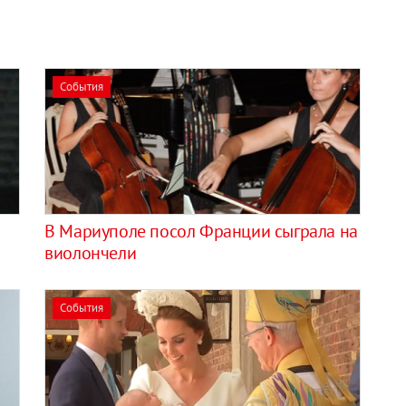
События
В Мариуполе посол Франции сыграла на
виолончели
События