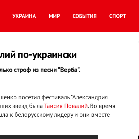
УКРАИНА
МИР
СОБЫТИЯ
СПОРТ
лий по-украински
ько строф из песни "Верба".
шенко посетил фестиваль "Александрия
вших звезд была
Таисия Повалий
. Во время
ла к белорусскому лидеру и они вместе