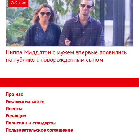
События
Пиппа Миддлтон с мужем впервые появились
на публике с новорожденным сыном
Про нас
Реклама на сайте
Ивенты
Редакция
Политики и стандарты
Пользовательское соглашение