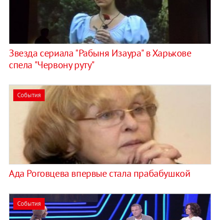
Звезда сериала "Рабыня Изаура" в Харькове
спела "Червону руту"
События
Ада Роговцева впервые стала прабабушкой
События