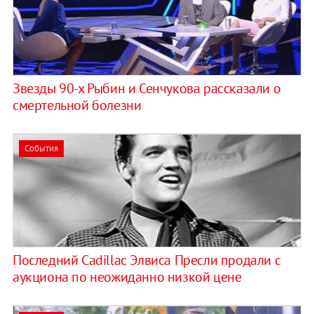
Звезды 90-х Рыбин и Сенчукова рассказали о
смертельной болезни
События
Последний Cadillac Элвиса Пресли продали с
аукциона по неожиданно низкой цене