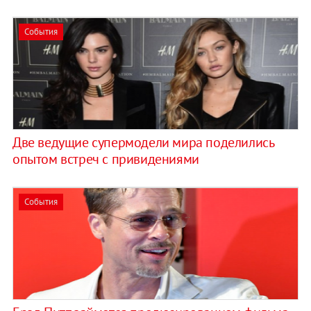
События
Две ведущие супермодели мира поделились
опытом встреч с привидениями
События