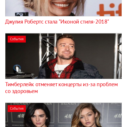
Джулия Робертс стала "Иконой стиля-2018"
События
Тимберлейк отменяет концерты из-за проблем
со здоровьем
События