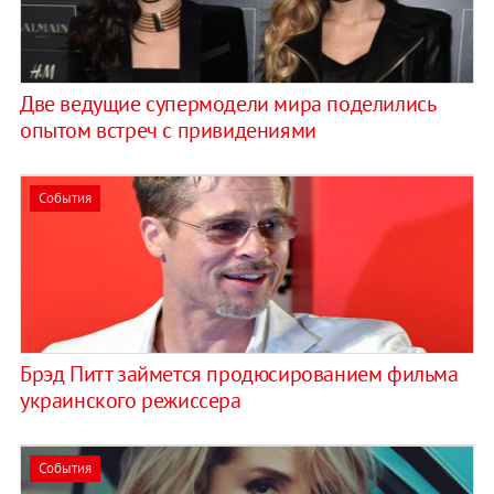
Две ведущие супермодели мира поделились
опытом встреч с привидениями
События
Брэд Питт займется продюсированием фильма
украинского режиссера
События