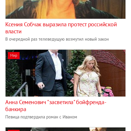
Ксения Собчак выразила протест российской
власти
В очередной раз телеведущую возмутил новый закон
Мир
Анна Семенович "засветила" бойфренда-
банкира
Певица подтвердила роман с Иваном