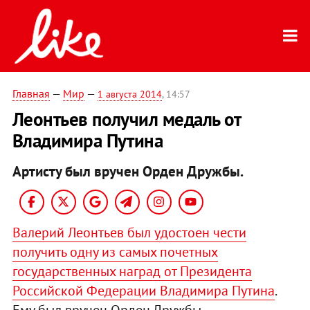
Главная
—
Мир
—
1 августа 2014
, 14:57
Леонтьев получил медаль от
Владимира Путина
Артисту был вручен Орден Дружбы.
Валерий Леонтьев был удостоен чести
получить одну из самых почетных
государственных наград от Президента
Российской Федерации Владимира Путина
.
Ему был вручен Орден Дружбы.