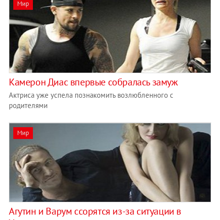
Мир
Камерон Диас впервые собралась замуж
Актриса уже успела познакомить возлюбленного с
родителями
Мир
Агутин и Варум ссорятся из-за ситуации в