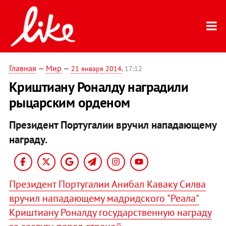
Главная
—
Мир
—
21 января 2014
, 17:12
Криштиану Роналду наградили
рыцарским орденом
Президент Португалии вручил нападающему
награду.
Президент Португалии Анибал Каваку Силва
вручил нападающему мадридского "Реала"
Криштиану Роналду государственную награду