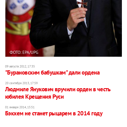
ФОТО: EPA/UPG
09 августа 2012, 17:35
"Бурановским бабушкам" дали ордена
20 сентября 2013, 17:59
Людмиле Янукович вручили орден в честь
юбилея Крещения Руси
01 января 2014, 15:51
Бэкхем не станет рыцарем в 2014 году