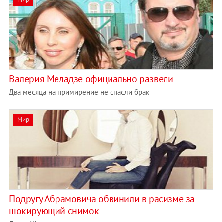
Валерия Меладзе официально развели
Два месяца на примирение не спасли брак
Мир
Подругу Абрамовича обвинили в расизме за
шокирующий снимок