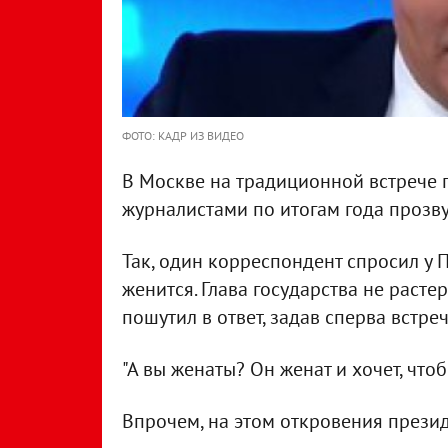
ФОТО: КАДР ИЗ ВИДЕО
В Москве на традиционной встрече 
журналистами по итогам года прозв
Так, один корреспондент спросил у П
женится. Глава государства не раст
пошутил в ответ, задав сперва встре
"А вы женаты? Он женат и хочет, чтобы
Впрочем, на этом откровения презид