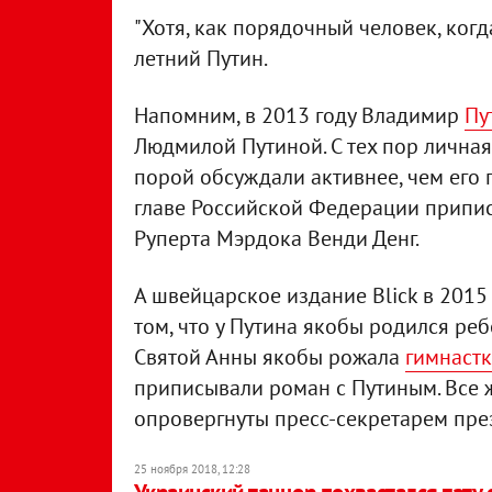
"Хотя, как порядочный человек, когда
летний Путин.
Напомним, в 2013 году Владимир
Пу
Людмилой Путиной. С тех пор личная
порой обсуждали активнее, чем его 
главе Российской Федерации припи
Руперта Мэрдока Венди Денг.
А швейцарское издание Blick в 201
том, что у Путина якобы родился реб
Святой Анны якобы рожала
гимнастк
приписывали роман с Путиным. Все 
опровергнуты пресс-секретарем пре
25 ноября 2018, 12:28