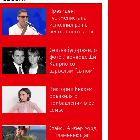
Президент
Туркменистана
исполнил рэп в
честь своего коня
Сеть взбудоражило
фото Леонардо Ди
Каприо со
взрослым "сыном"
Виктория Бекхэм
объявила о
прибавлении в ее
семье
Стэйси Амбер Уорд
– пламенеющая