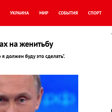
УКРАИНА
МИР
СОБЫТИЯ
СПОРТ
нах на женитьбу
 я должен буду это сделать".