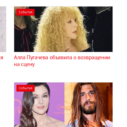
События
ля
Алла Пугачева объявила о возвращении
на сцену
События