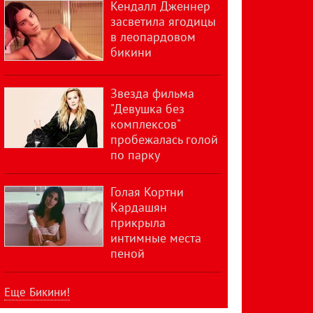
Кендалл Дженнер
засветила ягодицы
в леопардовом
бикини
Звезда фильма
"Девушка без
комплексов"
пробежалась голой
по парку
Голая Кортни
Кардашян
прикрыла
интимные места
пеной
Еще Бикини!