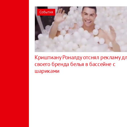
События
Криштиану Роналду отснял рекламу д
своего бренда белья в бассейне с
шариками