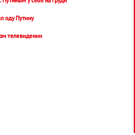
с Путиным у себя на груди
л оду Путину
ком телевидении