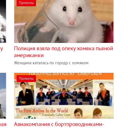
Приколы
у
Полиция взяла под опеку хомяка пьяной
американки
Женщина каталась по городу с хомяком
Приколы
вая
Авиакомпания с бортпроводниками-