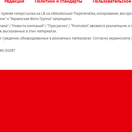
Редакция
Политики и стандарты
Пользовательское
прямая гиперссылка на LB.ua обязательна! Перепечатка, копирование, воспро
ини" и "Украинская Фото Группа" запрещено.
ама" / "Новости компаний" / "Пресрелиз" / "Promoted", являются рекламными и 
я, высказанные в этих материалах.
е суждения, обнародованные в рекламных материалах. Согласно украинскому з
R40-05097