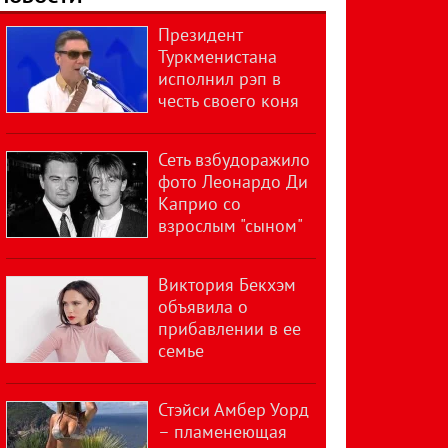
Президент
Туркменистана
исполнил рэп в
честь своего коня
Сеть взбудоражило
фото Леонардо Ди
Каприо со
взрослым "сыном"
Виктория Бекхэм
объявила о
прибавлении в ее
семье
Стэйси Амбер Уорд
– пламенеющая