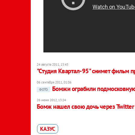
24 августа 2011, 15:45
"Студия Квартал-95" cнимет фильм 
06 сентября 2011, 01:06
Бомжи ограбили подмосковную
ФОТО
26 июня 2012, 13:24
Бомж нашел свою дочь через Twitter
КАЗУС