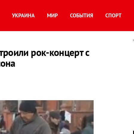
УКРАИНА
МИР
СОБЫТИЯ
СПОРТ
троили рок-концерт с
сона