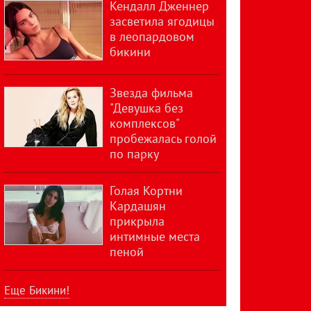
Кендалл Дженнер
засветила ягодицы
в леопардовом
бикини
Звезда фильма
"Девушка без
комплексов"
пробежалась голой
по парку
Голая Кортни
Кардашян
прикрыла
интимные места
пеной
Еще Бикини!