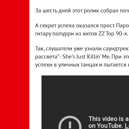
За шесть дней этот ролик собрал поч
А секрет успеха оказался прост. Па
гитару попурри из хитов ZZ Top 90-х.
Так, слушатели уже узнали саундтрек
рассвета" - She's Just Killin' Me. Пр
успехи в уличных танцах и пытается