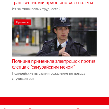
трансвеститами приостановила полеты
Из-за финансовых трудностей
Приколы
Полиция применила электрошок против
слепца с "самурайским мечом"
Полицейские выразили сожаление по поводу
случившегося