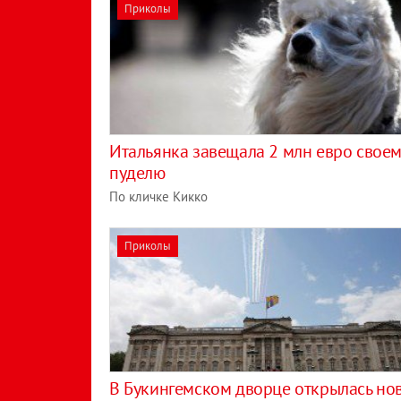
Приколы
Итальянка завещала 2 млн евро своем
пуделю
По кличке Кикко
Приколы
В Букингемском дворце открылась но