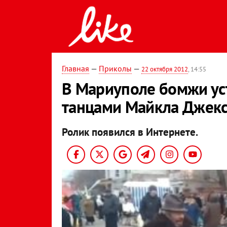
Главная
—
Приколы
—
22 октября 2012
, 14:55
В Мариуполе бомжи ус
танцами Майкла Джек
Ролик появился в Интернете.