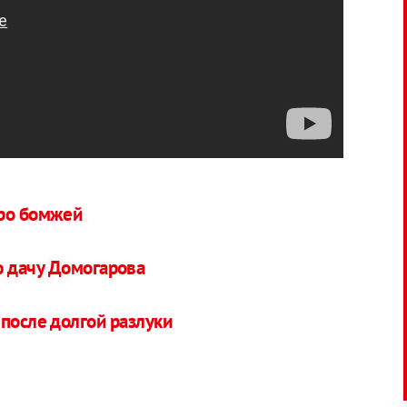
про бомжей
 дачу Домогарова
 после долгой разлуки