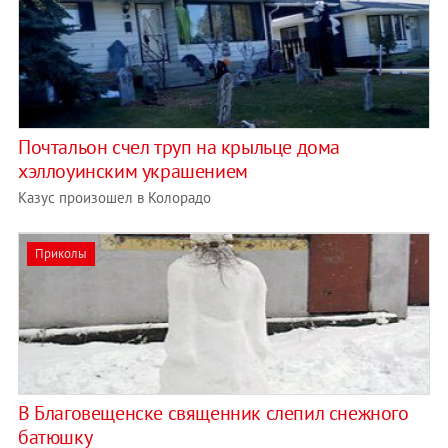
Почтальон счел труп на крыльце дома
хэллоуинским украшением
Казус произошел в Колорадо
Приколы
В Благовещенске священник слепил снежного
батюшку