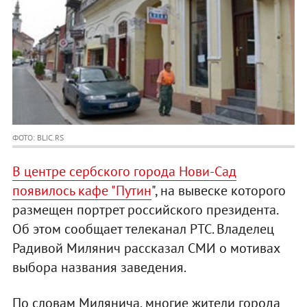
ФОТО: BLIC.RS
В центре сербского города Нови-Сад
появилось кафе "Путин
", на вывеске которого
размещен портрет российского президента.
Об этом сообщает телеканал РТС. Владелец
Радивой Милянич рассказал СМИ о мотивах
выбора названия заведения.
По словам Милянича, многие жители города