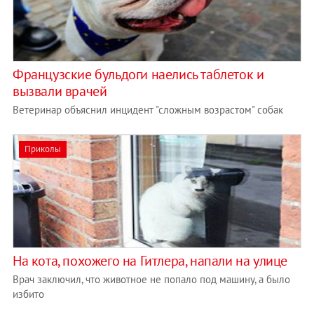
Французские бульдоги наелись таблеток и
вызвали врачей
Ветеринар объяснил инцидент "сложным возрастом" собак
Приколы
На кота, похожего на Гитлера, напали на улице
Врач заключил, что животное не попало под машину, а было
избито