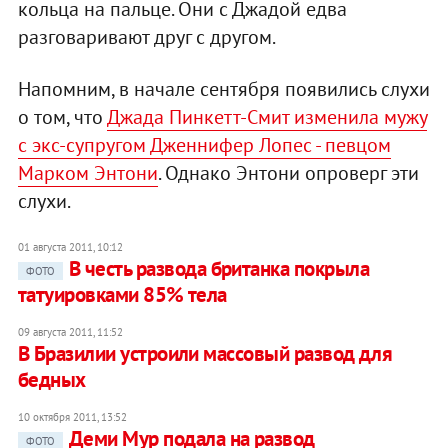
кольца на пальце.
Они с Джадой едва
разговаривают друг с другом.
Напомним, в начале сентября появились слухи
о том, что
Джада Пинкетт-Смит изменила мужу
с экс-супругом Дженнифер Лопес
- певцом
Марком Энтони
.
Однако
Энтони опроверг эти
слухи.
01 августа 2011, 10:12
В честь развода британка покрыла
ФОТО
татуировками 85% тела
09 августа 2011, 11:52
В Бразилии устроили массовый развод для
бедных
10 октября 2011, 13:52
Деми Мур подала на развод
ФОТО