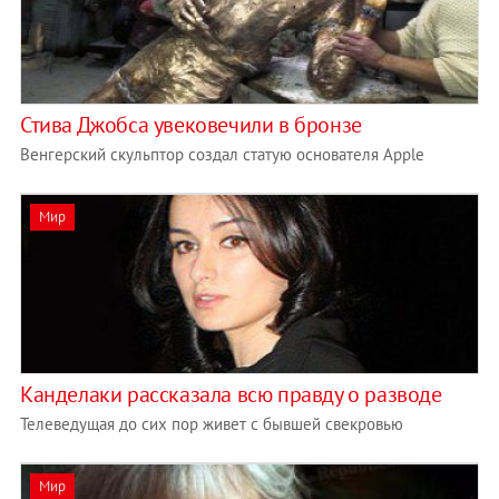
Стива Джобса увековечили в бронзе
Венгерский скульптор создал статую основателя Apple
Мир
Канделаки рассказала всю правду о разводе
Телеведущая до сих пор живет с бывшей свекровью
Мир