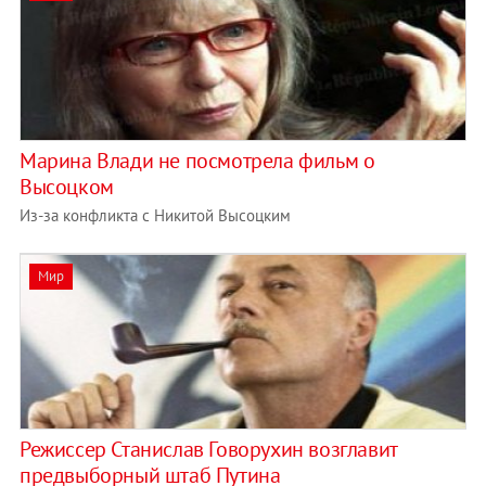
Марина Влади не посмотрела фильм о
Высоцком
Из-за конфликта с Никитой Высоцким
Мир
Режиссер Станислав Говорухин возглавит
предвыборный штаб Путина