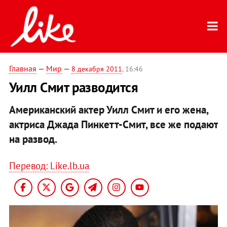
Главная
—
Мир
—
8 декабря 2011
, 16:46
Уилл Смит разводится
Американский актер Уилл Смит
и его жена,
актриса Джада Пинкетт-Смит, все же подают
на развод.
Перевод: Like.lb.ua