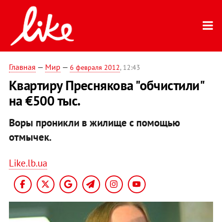
Главная
—
Мир
—
6 февраля 2012
, 12:43
Квартиру Преснякова "обчистили"
на €500 тыс.
Воры проникли в жилище с помощью
отмычек.
Like.lb.ua