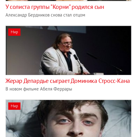
У солиста группы "Корни" родился сын
Александр Бердников снова стал отцом
Мир
Жерар Депардье сыграет Доминика Стросс-Кана
В новом фильме Абеля Феррары
Мир