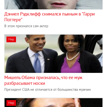
Дэниел Рэдклифф снимался пьяным в "Гарри
Поттере"
В этом признался сам актер
Мир
Мишель Обама призналась, что ее муж
разбрасывает носки
Президент США не отличается от большинства мужчин
Мир