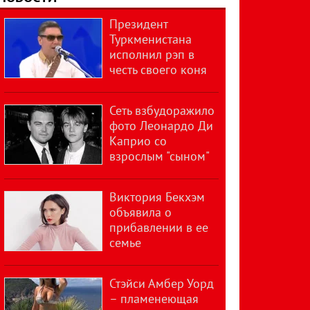
Президент
Туркменистана
исполнил рэп в
честь своего коня
Сеть взбудоражило
фото Леонардо Ди
Каприо со
взрослым "сыном"
Виктория Бекхэм
объявила о
прибавлении в ее
семье
Стэйси Амбер Уорд
– пламенеющая