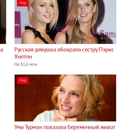
Мир
жа
Русская девушка обокрала сестру Пэрис
Хилтон
На $1,6 млн
Мир
Ума Турман показала беременный живот