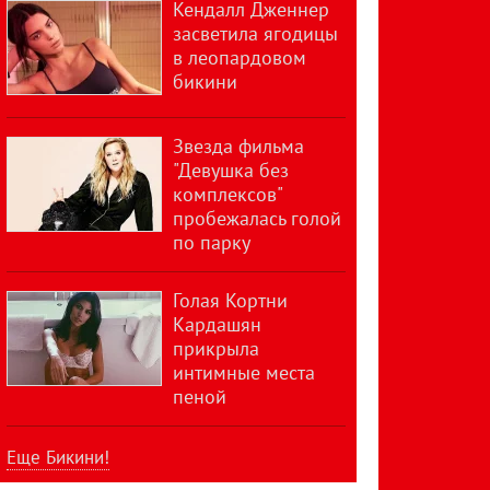
Кендалл Дженнер
засветила ягодицы
в леопардовом
бикини
Звезда фильма
"Девушка без
комплексов"
пробежалась голой
по парку
Голая Кортни
Кардашян
прикрыла
интимные места
пеной
Еще Бикини!