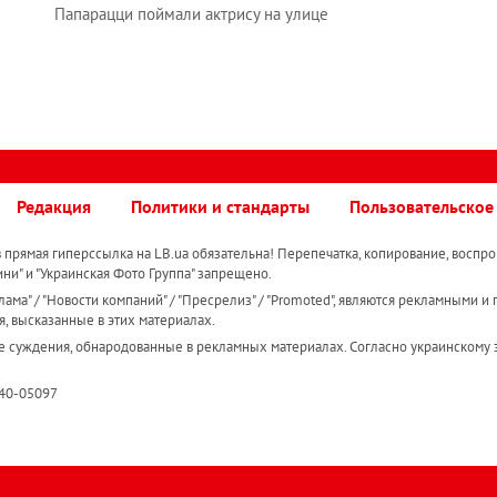
Папарацци поймали актрису на улице
Редакция
Политики и стандарты
Пользовательское
прямая гиперссылка на LB.ua обязательна! Перепечатка, копирование, воспро
ини" и "Украинская Фото Группа" запрещено.
ама" / "Новости компаний" / "Пресрелиз" / "Promoted", являются рекламными и 
я, высказанные в этих материалах.
е суждения, обнародованные в рекламных материалах. Согласно украинскому з
R40-05097