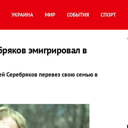
УКРАИНА
МИР
СОБЫТИЯ
СПОРТ
бряков эмигрировал в
ей Серебряков перевез свою семью в