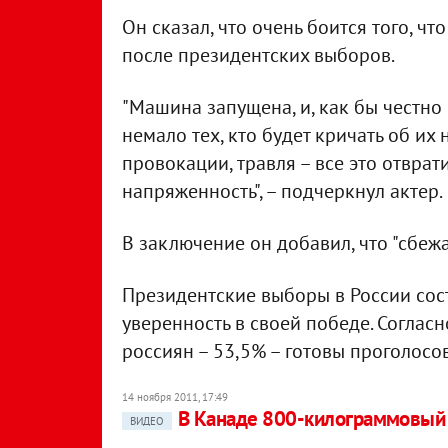
Он сказал, что очень боится того, ч
после президентских выборов.
"Машина запущена, и, как бы честно
немало тех, кто будет кричать об их
провокации, травля – все это отвра
напряженность", – подчеркнул актер.
В заключение он добавил, что "сбежа
Президентские выборы в России сост
уверенность в своей победе. Согла
россиян – 53,5% – готовы проголосов
14 ноября 2011, 17:49
В Канаде 800-килограммовый 
ВИДЕО