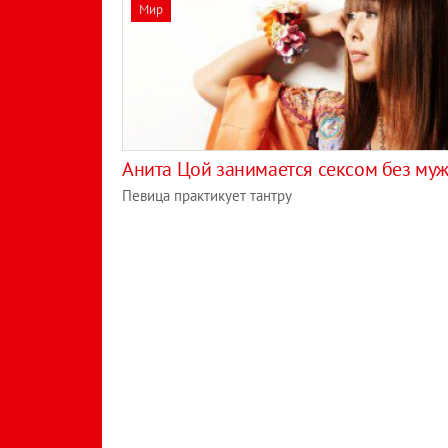
Мир
Анита Цой занимается сексом без му
Певица практикует тантру