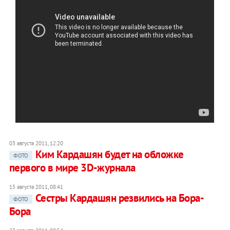
03 августа 2011, 12:20
Ким Кардашян будет на обложке
ФОТО
первого в мире 3D-журнала
15 августа 2011, 08:41
Сестры Кардашян резвились на Бора-
ФОТО
Бора