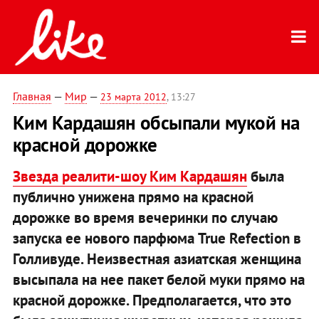
Главная
—
Мир
—
23 марта 2012
, 13:27
Ким Кардашян обсыпали мукой на
красной дорожке
Звезда реалити-шоу Ким Кардашян
была
публично унижена прямо на красной
дорожке во время вечеринки по случаю
запуска ее нового парфюма True Refection в
Голливуде. Неизвестная азиатская женщина
высыпала на нее пакет белой муки прямо на
красной дорожке. Предполагается, что это