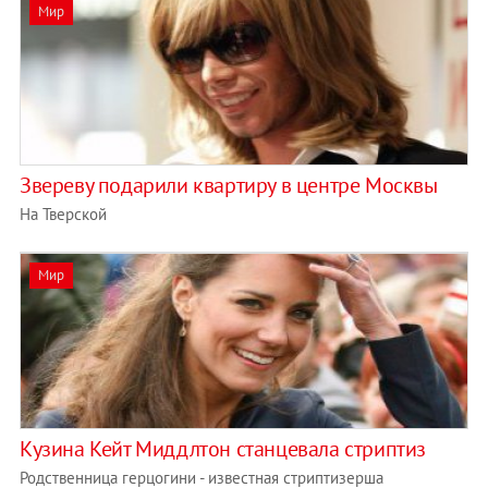
Мир
Звереву подарили квартиру в центре Москвы
На Тверской
Мир
Кузина Кейт Миддлтон станцевала стриптиз
Родственница герцогини - известная стриптизерша