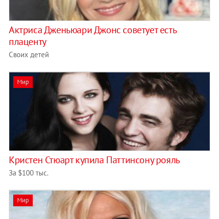
Актриса Дженьюари Джонс советует есть
плаценту
Своих детей
Мир
Кристен Стюарт купила Паттинсону рояль
За $100 тыс.
Мир