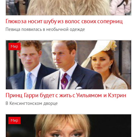
Глюкоза носит шубу из волос своих соперниц
Певица появилась в необычной одежде
Мир
Принц Гарри будет с жить с Уильямом и Кэтрин
В Кенсингтонском дворце
Мир