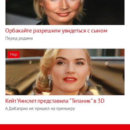
Орбакайте разрешили увидеться с сыном
Перед родами
Мир
Кейт Уинслет представила "Титаник" в 3D
А ДиКаприо не пришел на премьеру