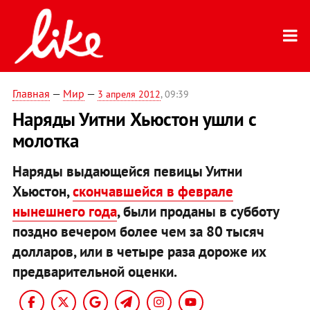
Главная
—
Мир
—
3 апреля 2012
, 09:39
Наряды Уитни Хьюстон ушли с
молотка
Наряды выдающейся певицы Уитни
Хьюстон,
скончавшейся в феврале
нынешнего года
, были проданы в субботу
поздно вечером более чем за 80 тысяч
долларов, или в четыре раза дороже их
предварительной оценки.