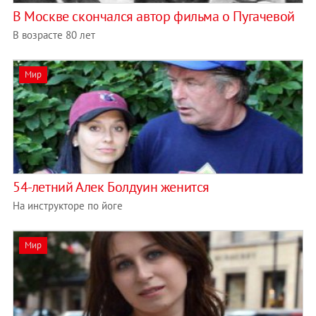
В Москве скончался автор фильма о Пугачевой
В возрасте 80 лет
Мир
​54-летний Алек Болдуин женится
На инструкторе по йоге
Мир