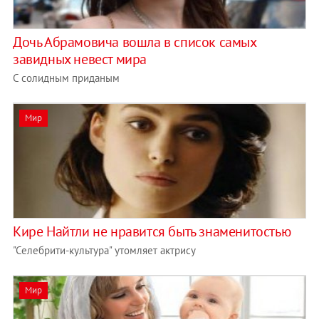
Дочь Абрамовича вошла в список самых
завидных невест мира
С солидным приданым
Мир
Кире Найтли не нравится быть знаменитостью
"Селебрити-культура" утомляет актрису
Мир