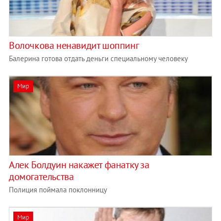
Волочкова ненавидит шоппинг
Балерина готова отдать деньги специальному человеку
Мир
Алек Болдуин накажет фанатку за
домогательства‎
Полиция поймала поклонницу
Мир