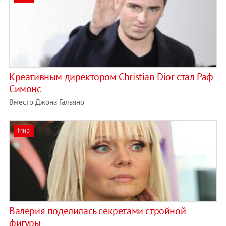
Креативным директором Christian Dior стал Раф
Симонс
Вместо Джона Гальяно
Мир
Валерия поделилась секретами стройной
фигуры